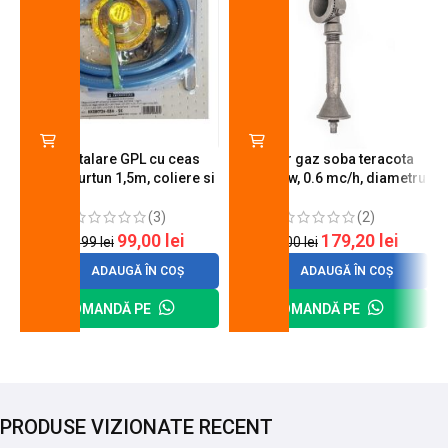
Kit instalare GPL cu ceas
Arzator gaz soba teracota
butelie, furtun 1,5m, coliere si
A600, 6 kw, 0.6 mc/h, diametru
cheie de strangere
90 mm
(3)
(2)
99,00
lei
179,20
lei
120,99
lei
200,00
lei
ADAUGĂ ÎN COȘ
ADAUGĂ ÎN COȘ
COMANDĂ PE
COMANDĂ PE
PRODUSE VIZIONATE RECENT