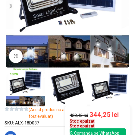
Mărește imaginea
(Acest produs nu a
344,25
lei
423,43
lei
fost evaluat)
Stoc epuizat
SKU:
ALX-18D037
Stoc epuizat
Comandă pe WhatsApp