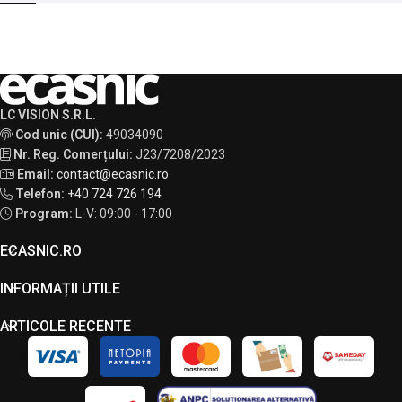
LC VISION S.R.L.
Cod unic (CUI):
49034090
Nr. Reg. Comerțului:
J23/7208/2023
Email:
contact@ecasnic.ro
Telefon:
+40 724 726 194
Program:
L-V: 09:00 - 17:00
ECASNIC.RO
INFORMAȚII UTILE
ARTICOLE RECENTE