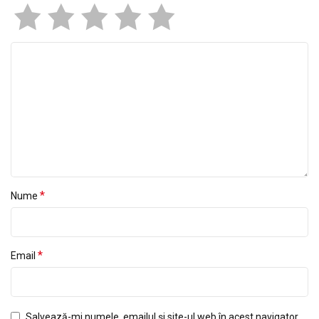
*
Nume
*
Email
Salvează-mi numele, emailul și site-ul web în acest navigator