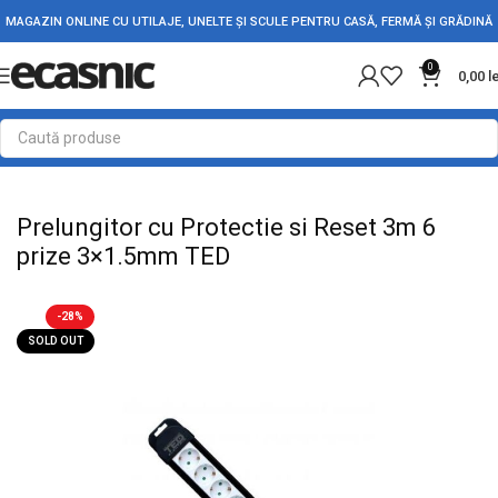
MAGAZIN ONLINE CU UTILAJE, UNELTE ȘI SCULE PENTRU CASĂ, FERMĂ ȘI GRĂDINĂ
0
0,00
l
Prima pagină
Conectica
Prize, prelungitoare, stechere
Prelungitor cu Protectie si Reset 3m 6
prize 3×1.5mm TED
-28%
SOLD OUT