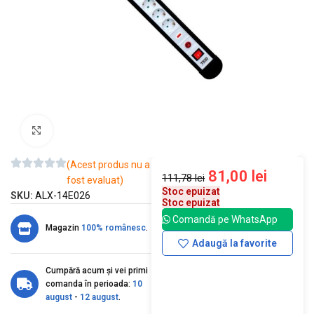
Mărește imaginea
(Acest produs nu a
81,00
lei
111,78
lei
fost evaluat)
Stoc epuizat
SKU:
ALX-14E026
Stoc epuizat
Comandă pe WhatsApp
Magazin
100% românesc
.
Adaugă la favorite
Cumpără acum și vei primi
comanda în perioada:
10
august
-
12 august
.