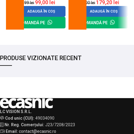
99,00
lei
179,20
lei
120,99
lei
200,00
lei
ADAUGĂ ÎN COȘ
ADAUGĂ ÎN COȘ
COMANDĂ PE
COMANDĂ PE
PRODUSE VIZIONATE RECENT
LC VISION S.R.L.
Cod unic (CUI):
49034090
Nr. Reg. Comerțului:
J23/7208/2023
Email:
contact@ecasnic.ro