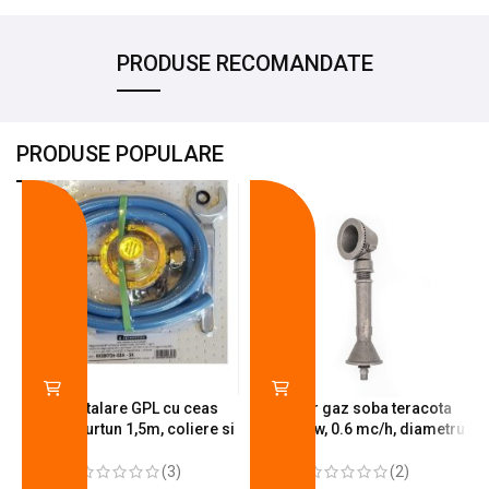
PRODUSE RECOMANDATE
PRODUSE POPULARE
-18%
-10%
Kit instalare GPL cu ceas
Arzator gaz soba teracota
butelie, furtun 1,5m, coliere si
A600, 6 kw, 0.6 mc/h, diametru
cheie de strangere
90 mm
(3)
(2)