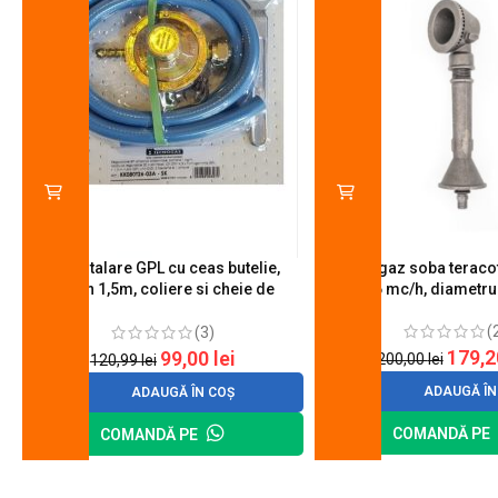
Kit instalare GPL cu ceas butelie,
Arzator gaz soba teracot
furtun 1,5m, coliere si cheie de
0.6 mc/h, diametr
strangere
(
(3)
179,
99,00
lei
200,00
lei
120,99
lei
ADAUGĂ ÎN
ADAUGĂ ÎN COȘ
COMANDĂ PE
COMANDĂ PE