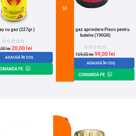
ay cu gaz (227gr.)
Lampa gaz aprindere Piezo pentru
butelie (190GR)
20,00
lei
,00
lei
99,00
lei
159,00
lei
ADAUGĂ ÎN COȘ
ADAUGĂ ÎN COȘ
OMANDĂ PE
COMANDĂ PE
-13%