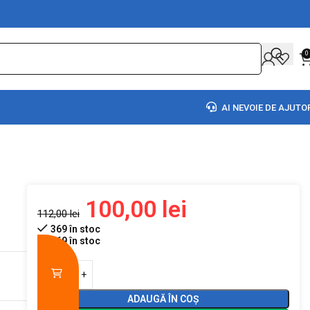
0
AI NEVOIE DE AJUTO
100,00
lei
112,00
lei
369 în stoc
369 în stoc
ADAUGĂ ÎN COȘ