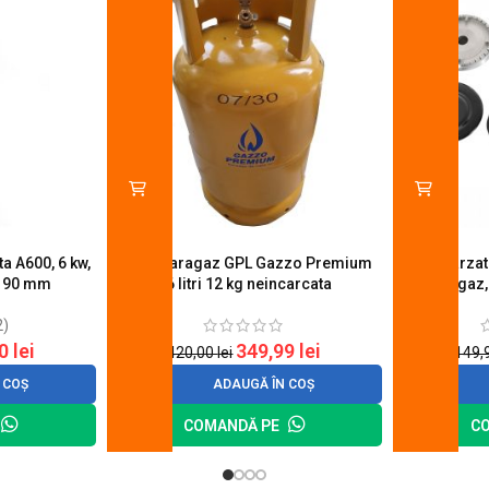
a A600, 6 kw,
Butelie aragaz GPL Gazzo Premium
Set 4 arza
u 90 mm
26 litri 12 kg neincarcata
aragaz,
2)
20
lei
349,99
lei
420,00
lei
149,
 COȘ
ADAUGĂ ÎN COȘ
COMANDĂ PE
C