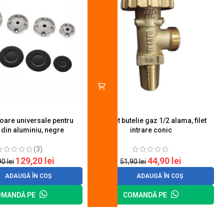
toare universale pentru
Robinet butelie gaz 1/2 alama, filet
S
 din aluminiu, negre
intrare conic
(3)
129,20
lei
44,90
lei
90
lei
51,90
lei
ADAUGĂ ÎN COȘ
ADAUGĂ ÎN COȘ
OMANDĂ PE
COMANDĂ PE