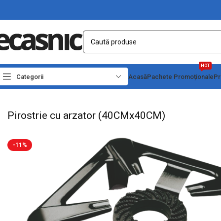
HOT
Categorii
Acasă
Pachete Promoționale
Pr
Prima pagină
Camping
Arzatoare
Pirostrie cu arzator (40CMx40CM)
Pirostrie cu arzator (40CMx40CM)
-11%