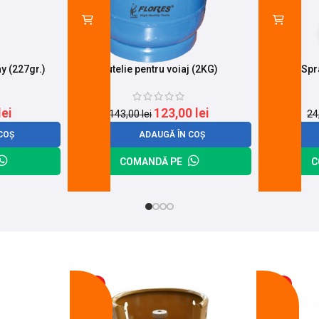
y (227gr.)
Butelie pentru voiaj (2KG)
Spr
lei
123,00
lei
143,00
lei
24
COȘ
ADAUGĂ ÎN COȘ
COMANDĂ PE
C
-17%
-14%