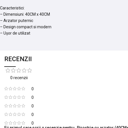
Caracteristici:
– Dimensiuni: 40CM x 40CM
– Arzator puternic
– Design compact si modern
– Ușor de utilizat
RECENZII
0 recenzii
0
0
0
0
0
Fii primul care scrii o recenzie pentru „Pirostrie cu arzator (40C