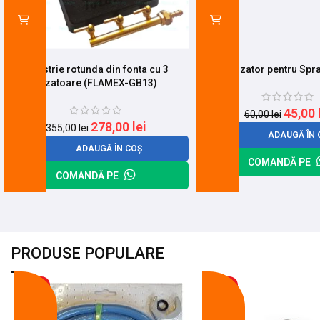
Pirostrie rotunda din fonta cu 3
Cap arzator pentru Spra
arzatoare (FLAMEX-GB13)
45,00
60,00
lei
278,00
lei
355,00
lei
ADAUGĂ ÎN 
ADAUGĂ ÎN COȘ
COMANDĂ PE
COMANDĂ PE
PRODUSE POPULARE
-18%
-10%