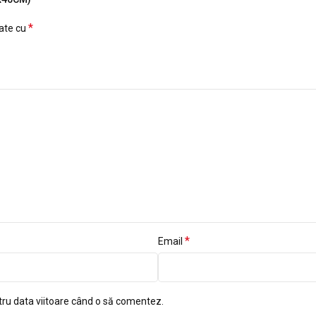
*
cate cu
*
Email
tru data viitoare când o să comentez.