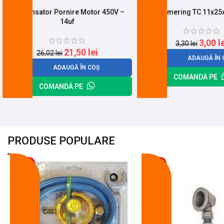
Condensator Pornire Motor 450V –
Simering TC 11x2
14uf
3,00
l
3,30
lei
21,50
lei
26,02
lei
ADAUGĂ ÎN 
ADAUGĂ ÎN COȘ
COMANDĂ PE
COMANDĂ PE
PRODUSE POPULARE
-18%
-10%