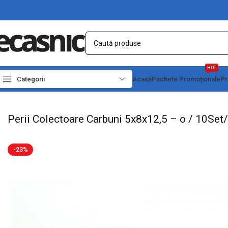
HOT
Categorii
Acasă
Pachete Promoționale
Pr
Prima pagină
Casă
Accesorii Motoare-Pompe
Carbuni Perii Colectoare
Perii 
Perii Colectoare Carbuni 5x8x12,5 – o / 10Se
-23%