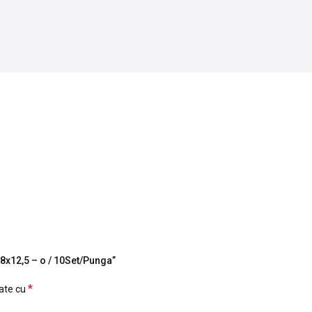
x8x12,5 – o / 10Set/Punga”
*
cate cu