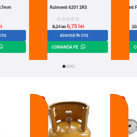
5x7mm
Rulmenti 6201 2RS
Rulmenti 
ei
6,75
lei
8,24
lei
20
COȘ
ADAUGĂ ÎN COȘ
COMANDĂ PE
C
-17%
-14%