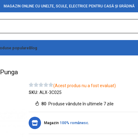
MAGAZIN ONLINE CU UNELTE, SCULE, ELECTRICE PENTRU CASĂ ȘI GRĂDINĂ
oduse populare
Blog
Colectoare Carbuni 5x8x12,5 – o / 10Set/Punga
t/Punga
(Acest produs nu a fost evaluat)
SKU:
ALX-3C025
80
Produse vândute în ultimele 7 zile
Magazin
100% românesc
.