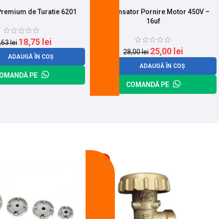
Premium de Turatie 6201
Condensator Pornire Motor 450V –
16uf
18,75
lei
,63
lei
25,00
lei
28,00
lei
ADAUGĂ ÎN COȘ
ADAUGĂ ÎN COȘ
OMANDĂ PE
COMANDĂ PE
-13%