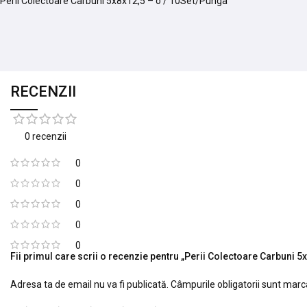
Perii Colectoare Carbuni 5x8x12,5 – o / 10Set/Punga
RECENZII
0 recenzii
0
0
0
0
0
Fii primul care scrii o recenzie pentru „Perii Colectoare Carbuni 5
Adresa ta de email nu va fi publicată.
Câmpurile obligatorii sunt mar