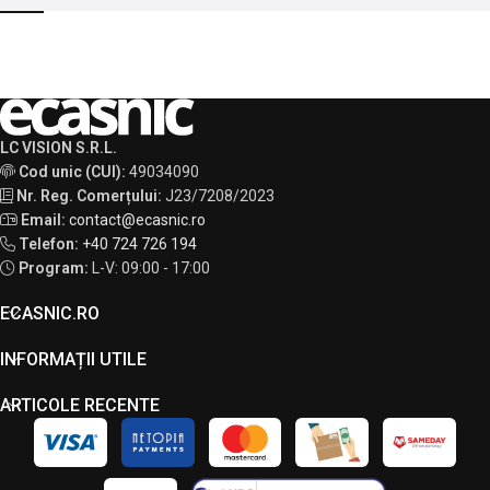
LC VISION S.R.L.
Cod unic (CUI):
49034090
Nr. Reg. Comerțului:
J23/7208/2023
Email:
contact@ecasnic.ro
Telefon:
+40 724 726 194
Program:
L-V: 09:00 - 17:00
ECASNIC.RO
INFORMAȚII UTILE
ARTICOLE RECENTE