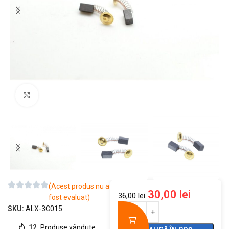
Mărește imaginea
(Acest produs nu a
30,00
lei
36,00
lei
fost evaluat)
SKU:
ALX-3C015
12
Produse vândute