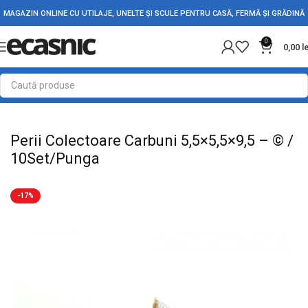
MAGAZIN ONLINE CU UTILAJE, UNELTE ȘI SCULE PENTRU CASĂ, FERMĂ ȘI GRĂDINĂ
0
0,00
l
Prima pagină
Casă
Accesorii Motoare-Pompe
Carbuni Perii Colectoare
Perii Colectoare Carbuni 5,5×5,5×9,5 – © /
10Set/Punga
-17%