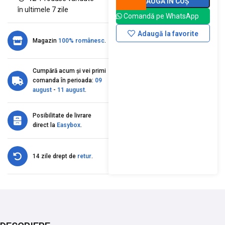
ADAUGĂ ÎN COȘ
în ultimele 7 zile
Comandă pe WhatsApp
Adaugă la favorite
Magazin
100% românesc
.
Cumpără acum și vei primi
comanda în perioada:
09
august
-
11 august
.
Posibilitate de livrare
direct la
Easybox
.
14 zile drept de
retur
.