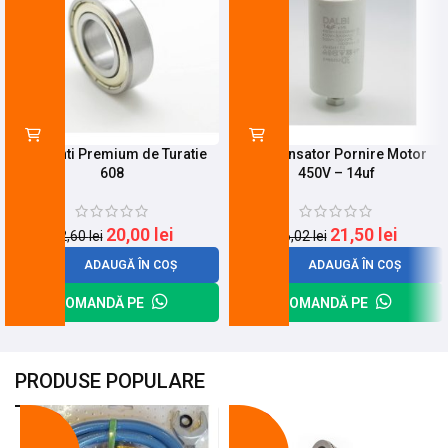
Rulmenti Premium de Turatie
Condensator Pornire Motor
608
450V – 14uf
20,00
lei
21,50
lei
22,60
lei
26,02
lei
ADAUGĂ ÎN COȘ
ADAUGĂ ÎN COȘ
COMANDĂ PE
COMANDĂ PE
PRODUSE POPULARE
-18%
-10%