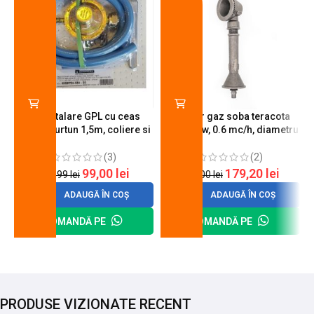
Kit instalare GPL cu ceas
Arzator gaz soba teracota
butelie, furtun 1,5m, coliere si
A600, 6 kw, 0.6 mc/h, diametru
cheie de strangere
90 mm
(3)
(2)
99,00
lei
179,20
lei
120,99
lei
200,00
lei
ADAUGĂ ÎN COȘ
ADAUGĂ ÎN COȘ
COMANDĂ PE
COMANDĂ PE
PRODUSE VIZIONATE RECENT