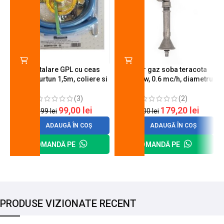
Kit instalare GPL cu ceas
Arzator gaz soba teracota
butelie, furtun 1,5m, coliere si
A600, 6 kw, 0.6 mc/h, diametru
cheie de strangere
90 mm
(3)
(2)
99,00
lei
179,20
lei
120,99
lei
200,00
lei
ADAUGĂ ÎN COȘ
ADAUGĂ ÎN COȘ
COMANDĂ PE
COMANDĂ PE
PRODUSE VIZIONATE RECENT