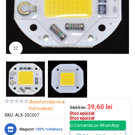
Mărește imaginea
(Acest produs nu a
39,60
lei
54,65
lei
fost evaluat)
Stoc epuizat
SKU:
ALX-20C007
Stoc epuizat
Comandă pe WhatsApp
Magazin
100% românesc
.