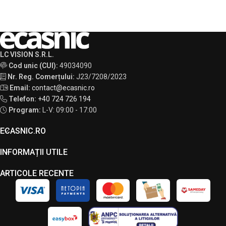
LC VISION S.R.L.
Cod unic (CUI):
49034090
Nr. Reg. Comerțului:
J23/7208/2023
Email:
contact@ecasnic.ro
Telefon:
+40 724 726 194
Program:
L-V: 09:00 - 17:00
ECASNIC.RO
INFORMAȚII UTILE
ARTICOLE RECENTE