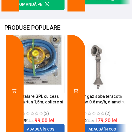
COMANDĂ PE
PRODUSE POPULARE
-18%
-10%
Kit instalare GPL cu ceas
Arzator gaz soba teracota
butelie, furtun 1,5m, coliere si
A600, 6 kw, 0.6 mc/h, diametru
cheie de strangere
90 mm
(3)
(2)
99,00
lei
179,20
lei
120,99
lei
200,00
lei
ADAUGĂ ÎN COȘ
ADAUGĂ ÎN COȘ