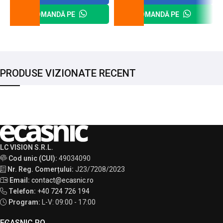
COMANDĂ PE
COMANDĂ PE
PRODUSE VIZIONATE RECENT
LC VISION S.R.L.
Cod unic (CUI):
49034090
Nr. Reg. Comerțului:
J23/7208/2023
Email:
contact@ecasnic.ro
Telefon:
+40 724 726 194
Program:
L-V: 09:00 - 17:00
ECASNIC.RO