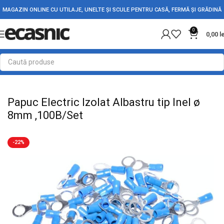
MAGAZIN ONLINE CU UTILAJE, UNELTE ȘI SCULE PENTRU CASĂ, FERMĂ ȘI GRĂDINĂ
0
0,00
l
Prima pagină
Electrice
Automatizari - Relee
Papuc Electric Izolat Albastru tip Inel ø
8mm ,100B/Set
-22%