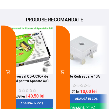
PRODUSE RECOMANDATE
-22%
-15%
Kit Universal QD-U03C+ de
Punte Redresoare 10A
Control pentru Aparate A/C
10,00
lei
11,70
lei
148,50
lei
190,08
lei
ADAUGĂ ÎN COȘ
ADAUGĂ ÎN COȘ
COMANDĂ PE