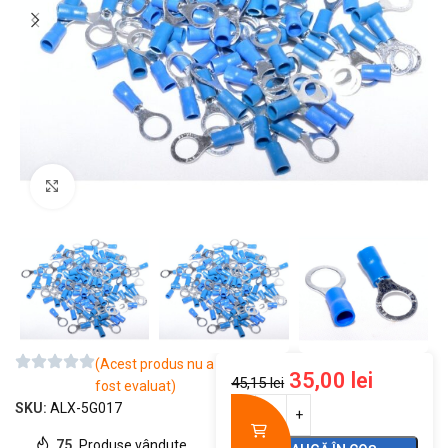
Mărește imaginea
(Acest produs nu a
35,00
lei
45,15
lei
fost evaluat)
SKU:
ALX-5G017
75
Produse vândute