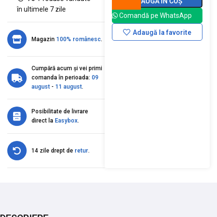
ADAUGĂ ÎN COȘ
în ultimele 7 zile
Comandă pe WhatsApp
Adaugă la favorite
Magazin
100% românesc
.
Cumpără acum și vei primi
comanda în perioada:
09
august
-
11 august
.
Posibilitate de livrare
direct la
Easybox
.
14 zile drept de
retur
.