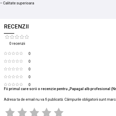
– Calitate superioara
RECENZII
0 recenzii
0
0
0
0
0
Fii primul care scrii o recenzie pentru „Papagal alb profesional (Nr
Adresa ta de email nu va fi publicată.
Câmpurile obligatorii sunt mar