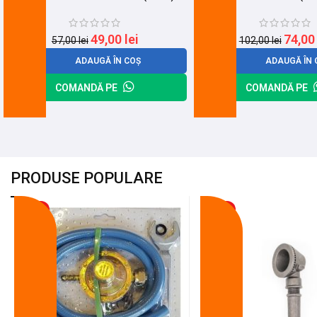
49,00
lei
74,0
57,00
lei
102,00
lei
ADAUGĂ ÎN COȘ
ADAUGĂ ÎN 
COMANDĂ PE
COMANDĂ PE
PRODUSE POPULARE
-18%
-10%