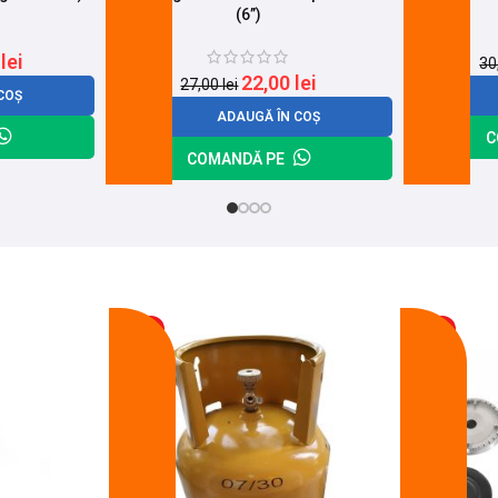
(6”)
0
lei
30
22,00
lei
27,00
lei
COȘ
ADAUGĂ ÎN COȘ
C
COMANDĂ PE
-17%
-14%