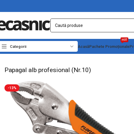
HOT
Categorii
Acasă
Pachete Promoționale
Pr
Prima pagină
Scule - Unelte
Clesti & Patenti
Papagal alb profesional (Nr.10)
Papagal alb profesional (Nr.10)
-13%