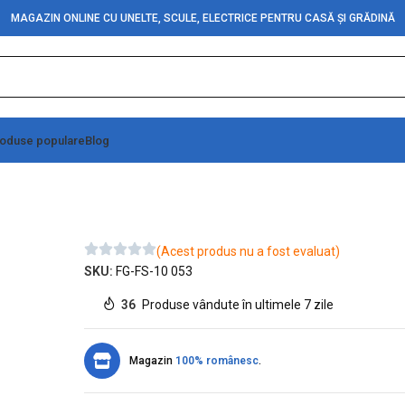
MAGAZIN ONLINE CU UNELTE, SCULE, ELECTRICE PENTRU CASĂ ȘI GRĂDINĂ
oduse populare
Blog
(Acest produs nu a fost evaluat)
SKU:
FG-FS-10 053
36
Produse vândute în ultimele 7 zile
Magazin
100% românesc
.