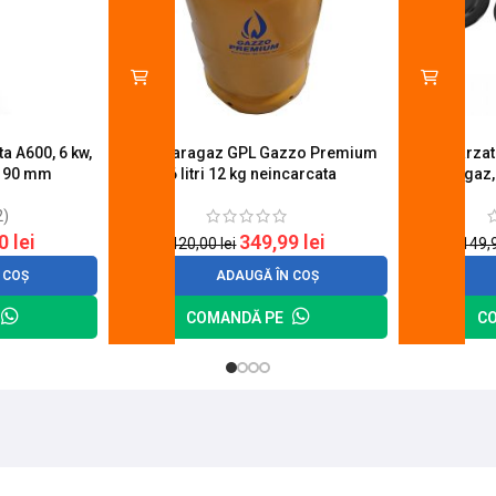
a A600, 6 kw,
Butelie aragaz GPL Gazzo Premium
Set 4 arza
u 90 mm
26 litri 12 kg neincarcata
aragaz,
2)
20
lei
349,99
lei
420,00
lei
149,
 COȘ
ADAUGĂ ÎN COȘ
COMANDĂ PE
C