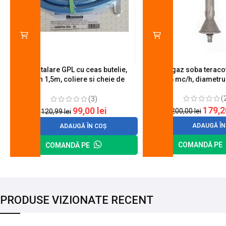
Kit instalare GPL cu ceas butelie,
Arzator gaz soba teracot
furtun 1,5m, coliere si cheie de
0.6 mc/h, diametr
strangere
(
(3)
179,
99,00
lei
200,00
lei
120,99
lei
ADAUGĂ ÎN
ADAUGĂ ÎN COȘ
COMANDĂ PE
COMANDĂ PE
PRODUSE VIZIONATE RECENT