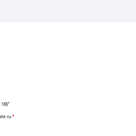
.10)”
*
cate cu