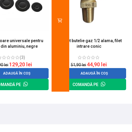
toare universale pentru
Robinet butelie gaz 1/2 alama, filet
S
 din aluminiu, negre
intrare conic
(3)
129,20
lei
44,90
lei
90
lei
51,90
lei
ADAUGĂ ÎN COȘ
ADAUGĂ ÎN COȘ
OMANDĂ PE
COMANDĂ PE