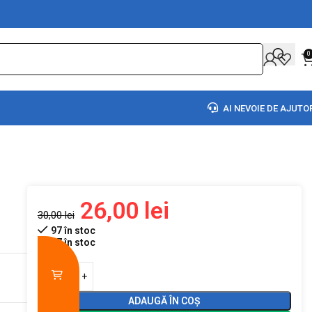
0
AI NEVOIE DE AJUTO
26,00
lei
30,00
lei
97 în stoc
97 în stoc
ADAUGĂ ÎN COȘ