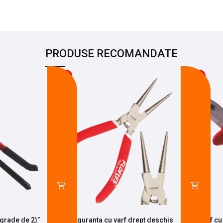
PRODUSE RECOMANDATE
-19%
-13%
 grade de 2)”
Cleste siguranta cu varf drept deschis
Sfic varf c