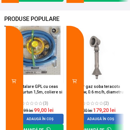
PRODUSE POPULARE
-18%
-10%
Kit instalare GPL cu ceas
Arzator gaz soba teracota
butelie, furtun 1,5m, coliere si
A600, 6 kw, 0.6 mc/h, diametru
cheie de strangere
90 mm
(3)
(2)
99,00
lei
179,20
lei
120,99
lei
200,00
lei
ADAUGĂ ÎN COȘ
ADAUGĂ ÎN COȘ