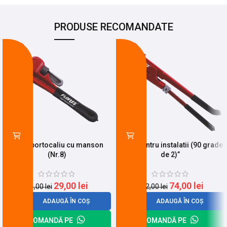
PRODUSE RECOMANDATE
-15%
-27%
Mops portocaliu cu manson
Mops pentru instalatii (90 grade
(Nr.8)
de 2)”
29,00
lei
74,00
lei
34,00
lei
102,00
lei
ADAUGĂ ÎN COȘ
ADAUGĂ ÎN COȘ
COMANDĂ PE
COMANDĂ PE