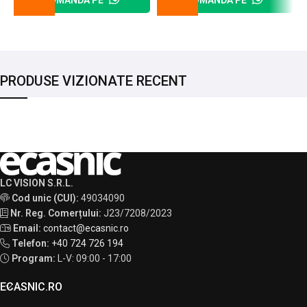
COMANDĂ PE
COMANDĂ PE
PRODUSE VIZIONATE RECENT
LC VISION S.R.L.
Cod unic (CUI):
49034090
Nr. Reg. Comerțului:
J23/7208/2023
Email:
contact@ecasnic.ro
Telefon:
+40 724 726 194
Program:
L-V: 09:00 - 17:00
ECASNIC.RO