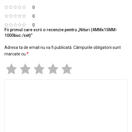
0
0
0
Fii primul care scrii o recenzie pentru „Nituri (4MMx15MM-
1000buc./set)”
Adresa ta de email nu va fi publicată.
Câmpurile obligatorii sunt
*
marcate cu