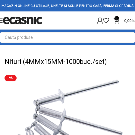
MAGAZIN ONLINE CU UTILAJE, UNELTE ȘI SCULE PENTRU CASĂ, FERMĂ ȘI GRĂDINĂ
0
0,00
l
Prima pagină
Scule - Unelte
Clesti & Patenti
Nituri (4MMx15MM-1000buc./set)
-9%