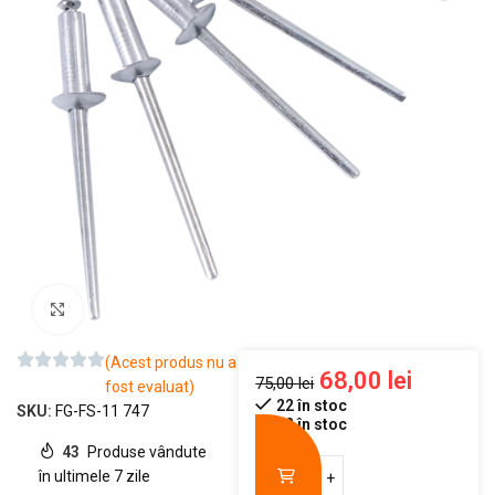
Mărește imaginea
(Acest produs nu a
68,00
lei
75,00
lei
fost evaluat)
22 în stoc
SKU:
FG-FS-11 747
22 în stoc
43
Produse vândute
în ultimele 7 zile