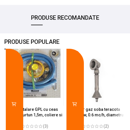
PRODUSE RECOMANDATE
PRODUSE POPULARE
-18%
-10%
Kit instalare GPL cu ceas
Arzator gaz soba teracota
butelie, furtun 1,5m, coliere si
A600, 6 kw, 0.6 mc/h, diametru
cheie de strangere
90 mm
(3)
(2)