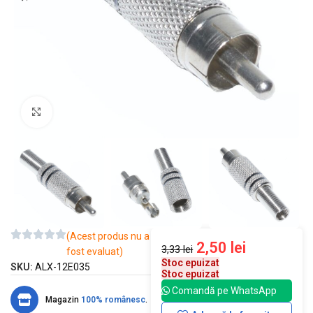
Mărește imaginea
(Acest produs nu a
2,50
lei
3,33
lei
fost evaluat)
Stoc epuizat
SKU:
ALX-12E035
Stoc epuizat
Comandă pe WhatsApp
Magazin
100% românesc
.