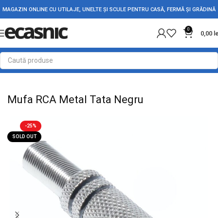
MAGAZIN ONLINE CU UTILAJE, UNELTE ȘI SCULE PENTRU CASĂ, FERMĂ ȘI GRĂDINĂ
0
0,00
l
Prima pagină
Electrice
Adaptori Conectori & Mufe
Mufa RCA Metal Tata Negru
-25%
SOLD OUT