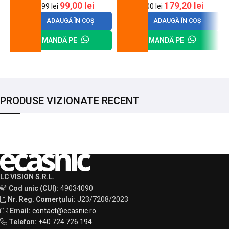
99,00
lei
179,20
lei
120,99
lei
200,00
lei
ADAUGĂ ÎN COȘ
ADAUGĂ ÎN COȘ
COMANDĂ PE
COMANDĂ PE
PRODUSE VIZIONATE RECENT
LC VISION S.R.L.
Cod unic (CUI):
49034090
Nr. Reg. Comerțului:
J23/7208/2023
Email:
contact@ecasnic.ro
Telefon:
+40 724 726 194