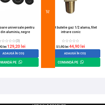
toare universale pentru
Robinet butelie gaz 1/2 alama, filet
S
 din aluminiu, negre
intrare conic
(3)
129,20
lei
44,90
lei
90
lei
51,90
lei
ADAUGĂ ÎN COȘ
ADAUGĂ ÎN COȘ
OMANDĂ PE
COMANDĂ PE