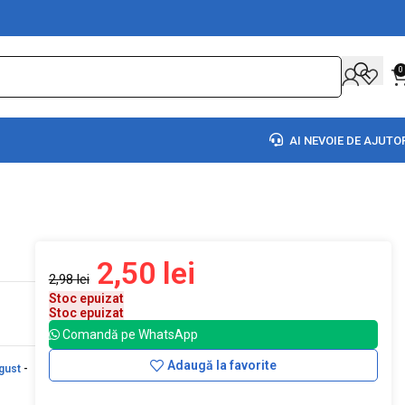
0
AI NEVOIE DE AJUTO
2,50
lei
2,98
lei
Stoc epuizat
Stoc epuizat
Comandă pe WhatsApp
Adaugă la favorite
gust
-