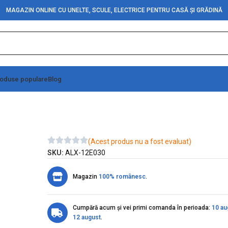
MAGAZIN ONLINE CU UNELTE, SCULE, ELECTRICE PENTRU CASĂ ȘI GRĂDINĂ
oduse populare
Blog
Metal cu Arc
(Acest produs nu a fost evaluat)
SKU:
ALX-12E030
Magazin
100% românesc
.
Cumpără acum și vei primi comanda în perioada:
10 au
12 august
.