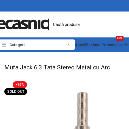
HOT
Categorii
Acasă
Pachete Promoționale
Pr
Prima pagină
Electrice
Adaptori Conectori & Mufe
Mufa Jack 6,3 Tata Stereo 
Mufa Jack 6,3 Tata Stereo Metal cu Arc
-16%
SOLD OUT