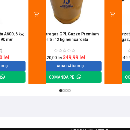
a A600, 6 kw,
Butelie aragaz GPL Gazzo Premium
Set 4 arza
u 90 mm
26 litri 12 kg neincarcata
aragaz,
2)
20
lei
349,99
lei
420,00
lei
149,
 COȘ
ADAUGĂ ÎN COȘ
COMANDĂ PE
C