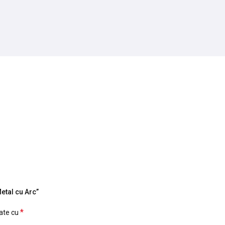
Metal cu Arc”
*
cate cu