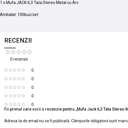
1 x Mufa JACK 6,3 Tata Stereo Metal cu Arc
Ambalat: 100buc/set
RECENZII
0 recenzii
0
0
0
0
0
Fii primul care scrii o recenzie pentru „Mufa Jack 6,3 Tata Stereo 
Adresa ta de email nu va fi publicată.
Câmpurile obligatorii sunt mar