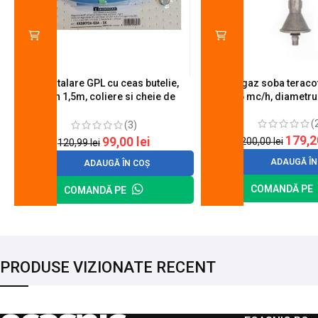
Kit instalare GPL cu ceas butelie,
Arzator gaz soba teracot
furtun 1,5m, coliere si cheie de
0.6 mc/h, diametr
strangere
(
(3)
179,
99,00
lei
200,00
lei
120,99
lei
ADAUGĂ ÎN
ADAUGĂ ÎN COȘ
COMANDĂ PE
COMANDĂ PE
PRODUSE VIZIONATE RECENT