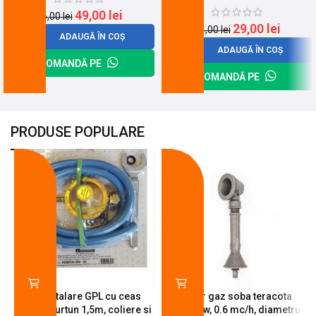
49,00
lei
56,00
lei
29,00
lei
34,00
lei
ADAUGĂ ÎN COȘ
ADAUGĂ ÎN COȘ
COMANDĂ PE
COMANDĂ PE
PRODUSE POPULARE
-18%
-10%
Kit instalare GPL cu ceas
Arzator gaz soba teracota
butelie, furtun 1,5m, coliere si
A600, 6 kw, 0.6 mc/h, diametru