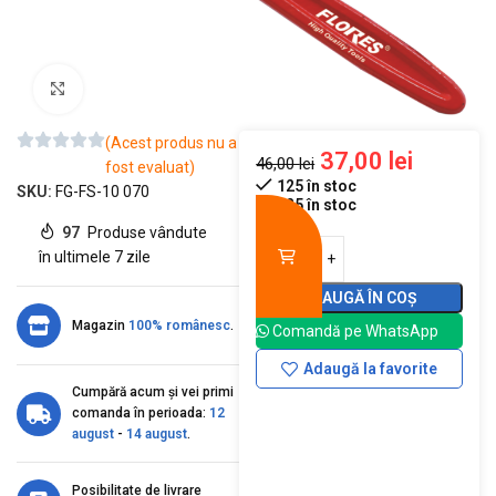
Mărește imaginea
(Acest produs nu a
37,00
lei
46,00
lei
fost evaluat)
125 în stoc
SKU:
FG-FS-10 070
125 în stoc
97
Produse vândute
în ultimele 7 zile
ADAUGĂ ÎN COȘ
Magazin
100% românesc
.
Comandă pe WhatsApp
Adaugă la favorite
Cumpără acum și vei primi
comanda în perioada:
12
august
-
14 august
.
Posibilitate de livrare