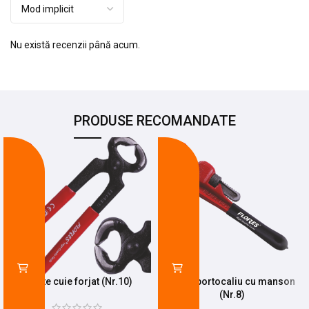
Nu există recenzii până acum.
PRODUSE RECOMANDATE
-13%
-15%
Cleste cuie forjat (Nr.10)
Mops portocaliu cu manson
(Nr.8)