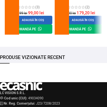
cheie de strangere
90 mm
(3)
(2)
99,00
lei
179,20
lei
120,99
lei
200,00
lei
ADAUGĂ ÎN COȘ
ADAUGĂ ÎN COȘ
COMANDĂ PE
COMANDĂ PE
PRODUSE VIZIONATE RECENT
LC VISION S.R.L.
Cod unic (CUI):
49034090
Nr. Reg. Comerțului:
J23/7208/2023