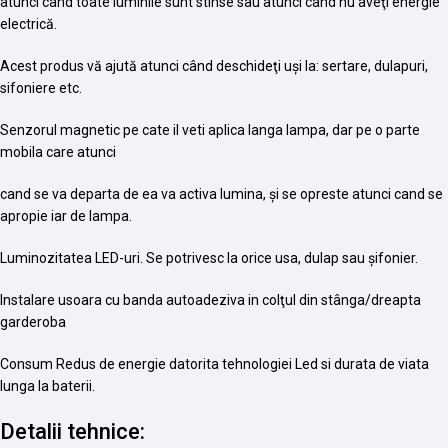
atunci când toate luminile sunt stinse sau atunci când nu aveţi energie
electrică.
Acest produs vă ajută atunci când deschideţi uşi la: sertare, dulapuri,
sifoniere etc.
Senzorul magnetic pe cate il veti aplica langa lampa, dar pe o parte
mobila care atunci
cand se va departa de ea va activa lumina, şi se opreste atunci cand se
apropie iar de lampa.
Luminozitatea LED-uri. Se potrivesc la orice usa, dulap sau șifonier.
Instalare usoara cu banda autoadeziva in colţul din stânga/dreapta
garderoba
Consum Redus de energie datorita tehnologiei Led si durata de viata
lunga la baterii.
Detalii tehnice: