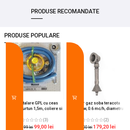
PRODUSE RECOMANDATE
PRODUSE POPULARE
-18%
-10%
Kit instalare GPL cu ceas
Arzator gaz soba teracota
butelie, furtun 1,5m, coliere si
A600, 6 kw, 0.6 mc/h, diametru
cheie de strangere
90 mm
(3)
(2)
99,00
lei
179,20
lei
120,99
lei
200,00
lei