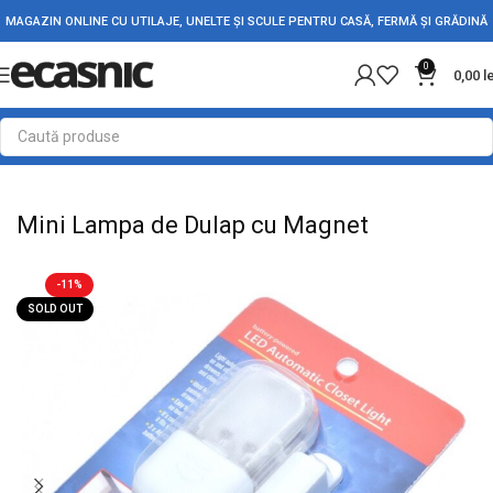
MAGAZIN ONLINE CU UTILAJE, UNELTE ȘI SCULE PENTRU CASĂ, FERMĂ ȘI GRĂDINĂ
0
0,00
l
Prima pagină
Iluminat Led
Lanterne Led
Lampi de Lucru
Mini Lampa de Dulap cu Magnet
-11%
SOLD OUT