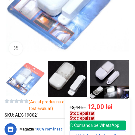
Mărește imaginea
(Acest produs nu a
12,00
lei
13,44
lei
fost evaluat)
Stoc epuizat
SKU:
ALX-19C021
Stoc epuizat
Comandă pe WhatsApp
Magazin
100% românesc
.