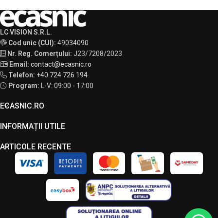
LC VISION S.R.L.
Cod unic (CUI):
49034090
Nr. Reg. Comerțului:
J23/7208/2023
Email:
contact@ecasnic.ro
Telefon:
+40 724 726 194
Program:
L-V: 09:00 - 17:00
ECASNIC.RO
INFORMAȚII UTILE
ARTICOLE RECENTE