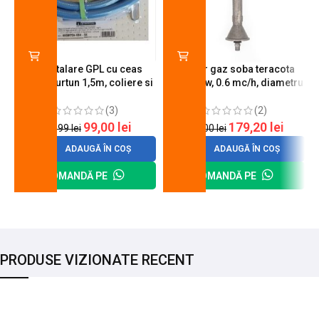
Kit instalare GPL cu ceas
Arzator gaz soba teracota
butelie, furtun 1,5m, coliere si
A600, 6 kw, 0.6 mc/h, diametru
cheie de strangere
90 mm
(3)
(2)
99,00
lei
179,20
lei
120,99
lei
200,00
lei
ADAUGĂ ÎN COȘ
ADAUGĂ ÎN COȘ
COMANDĂ PE
COMANDĂ PE
PRODUSE VIZIONATE RECENT