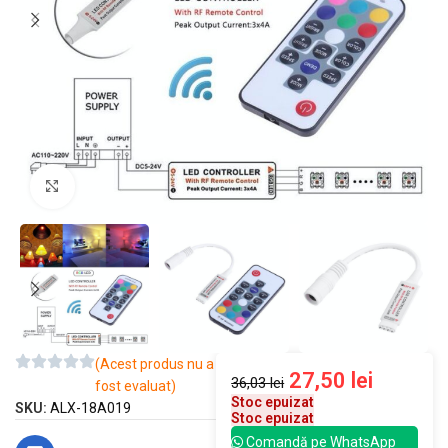
Mărește imaginea
(Acest produs nu a
27,50
lei
36,03
lei
fost evaluat)
Stoc epuizat
SKU:
ALX-18A019
Stoc epuizat
Comandă pe WhatsApp