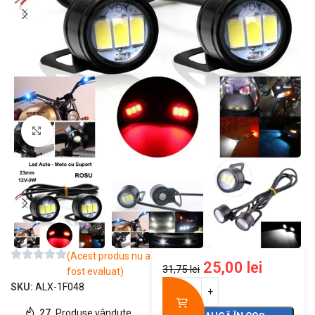
Mărește imaginea
(Acest produs nu a
25,00
lei
31,75
lei
fost evaluat)
SKU:
ALX-1F048
27
Produse vândute