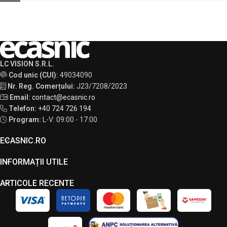
LC VISION S.R.L.
Cod unic (CUI):
49034090
Nr. Reg. Comerțului:
J23/7208/2023
Email:
contact@ecasnic.ro
Telefon:
+40 724 726 194
Program:
L-V: 09:00 - 17:00
ECASNIC.RO
INFORMAȚII UTILE
ARTICOLE RECENTE