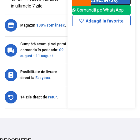
ADAUGĂ ÎN COȘ
în ultimele 7 zile
Comandă pe WhatsApp
Adaugă la favorite
Magazin
100% românesc
.
Cumpără acum și vei primi
comanda în perioada:
09
august
-
11 august
.
Posibilitate de livrare
direct la
Easybox
.
14 zile drept de
retur
.