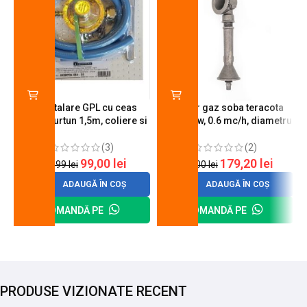
Kit instalare GPL cu ceas
Arzator gaz soba teracota
butelie, furtun 1,5m, coliere si
A600, 6 kw, 0.6 mc/h, diametru
cheie de strangere
90 mm
(3)
(2)
99,00
lei
179,20
lei
120,99
lei
200,00
lei
ADAUGĂ ÎN COȘ
ADAUGĂ ÎN COȘ
COMANDĂ PE
COMANDĂ PE
PRODUSE VIZIONATE RECENT