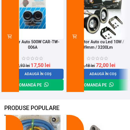
Tweeter Auto 500W CAR-TW-
Proiector Auto cu Led 10W /
006A
89mm / 3200Lm
17,50
lei
72,00
lei
22,93
lei
96,48
lei
ADAUGĂ ÎN COȘ
ADAUGĂ ÎN COȘ
COMANDĂ PE
COMANDĂ PE
PRODUSE POPULARE
-18%
-10%