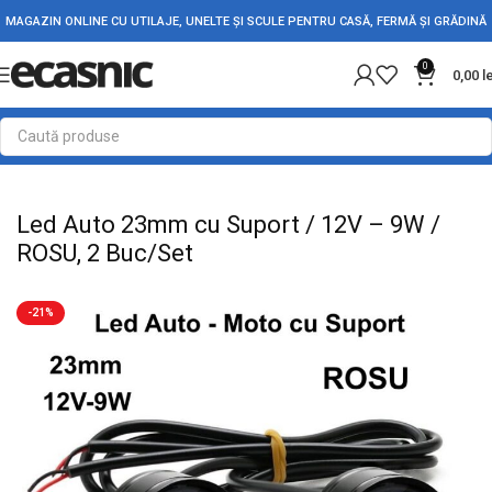
MAGAZIN ONLINE CU UTILAJE, UNELTE ȘI SCULE PENTRU CASĂ, FERMĂ ȘI GRĂDINĂ
0
0,00
l
Prima pagină
Accesorii Auto
Lumini Auto
Led Auto 23mm cu Suport / 12V – 9W /
ROSU, 2 Buc/Set
-21%