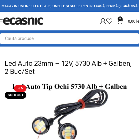
MAGAZIN ONLINE CU UTILAJE, UNELTE ȘI SCULE PENTRU CASĂ, FERMĂ ȘI GRĂDINĂ
0
0,00
l
Prima pagină
Accesorii Auto
Lumini Auto
Led Auto 23mm – 12V, 5730 Alb + Galben,
2 Buc/Set
-9%
SOLD OUT