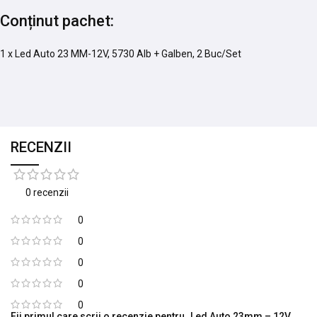
Conținut pachet:
1 x Led Auto 23 MM-12V, 5730 Alb + Galben, 2 Buc/Set
RECENZII
0 recenzii
0
0
0
0
0
Fii primul care scrii o recenzie pentru „Led Auto 23mm – 12V,