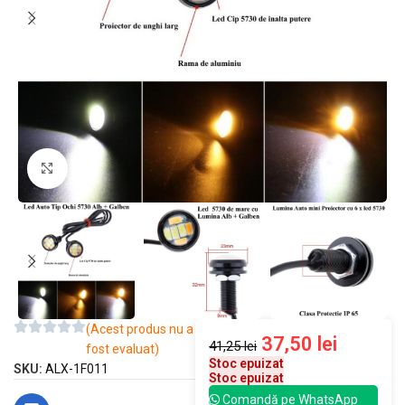
Mărește imaginea
(Acest produs nu a
37,50
lei
41,25
lei
fost evaluat)
Stoc epuizat
SKU:
ALX-1F011
Stoc epuizat
Comandă pe WhatsApp