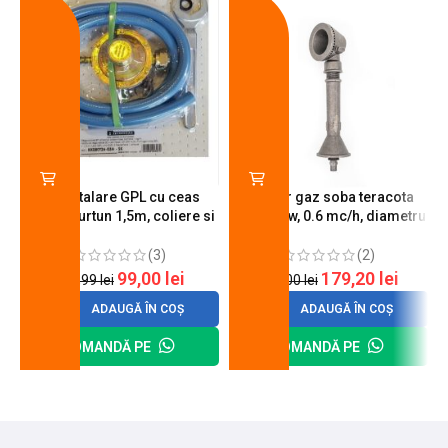
-18%
-10%
Kit instalare GPL cu ceas
Arzator gaz soba teracota
butelie, furtun 1,5m, coliere si
A600, 6 kw, 0.6 mc/h, diametru
cheie de strangere
90 mm
(3)
(2)
99,00
lei
179,20
lei
120,99
lei
200,00
lei
ADAUGĂ ÎN COȘ
ADAUGĂ ÎN COȘ
COMANDĂ PE
COMANDĂ PE