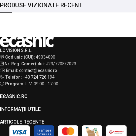
PRODUSE VIZIONATE RECENT
LC VISION S.R.L.
Cod unic (CUI):
49034090
Nr. Reg. Comerțului:
J23/7208/2023
Email:
contact@ecasnic.ro
Telefon:
+40 724 726 194
Program:
L-V: 09:00 - 17:00
ECASNIC.RO
INFORMAȚII UTILE
ARTICOLE RECENTE