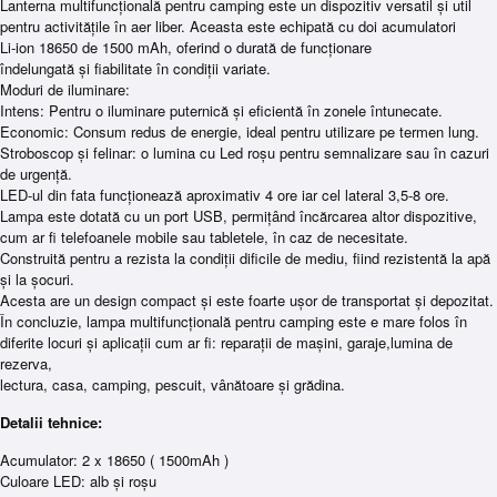
Lanterna multifuncțională pentru camping este un dispozitiv versatil și util
pentru activitățile în aer liber. Aceasta este echipată cu doi acumulatori
Li-ion 18650 de 1500 mAh, oferind o durată de funcționare
îndelungată și fiabilitate în condiții variate.
Moduri de iluminare:
Intens: Pentru o iluminare puternică și eficientă în zonele întunecate.
Economic: Consum redus de energie, ideal pentru utilizare pe termen lung.
Stroboscop și felinar: o lumina cu Led roșu pentru semnalizare sau în cazuri
de urgență.
LED-ul din fata funcționează aproximativ 4 ore iar cel lateral 3,5-8 ore.
Lampa este dotată cu un port USB, permițând încărcarea altor dispozitive,
cum ar fi telefoanele mobile sau tabletele, în caz de necesitate.
Construită pentru a rezista la condiții dificile de mediu, fiind rezistentă la apă
și la șocuri.
Acesta are un design compact și este foarte ușor de transportat și depozitat.
În concluzie, lampa multifuncțională pentru camping este e mare folos în
diferite locuri și aplicații cum ar fi: reparații de mașini, garaje,lumina de
rezerva,
lectura, casa, camping, pescuit, vânătoare și grădina.
Detalii tehnice:
Acumulator: 2 x 18650 ( 1500mAh )
Culoare LED: alb și roșu