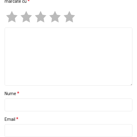
*
marcate cu
*
Nume
*
Email