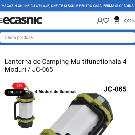
MAGAZIN ONLINE CU UTILAJE, UNELTE ȘI SCULE PENTRU CASĂ, FERMĂ ȘI GRĂDINĂ
0
0,00
l
Prima pagină
Iluminat Led
Lanterne Led
Lanterne de Mana
Lanterna de Camping Multifunctionala 4
Moduri / JC-065
-27%
SOLD OUT