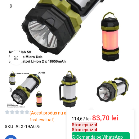
Mărește imaginea
(Acest produs nu a
83,70
lei
114,67
lei
fost evaluat)
Stoc epuizat
SKU:
ALX-19A075
Stoc epuizat
Comandă pe WhatsApp