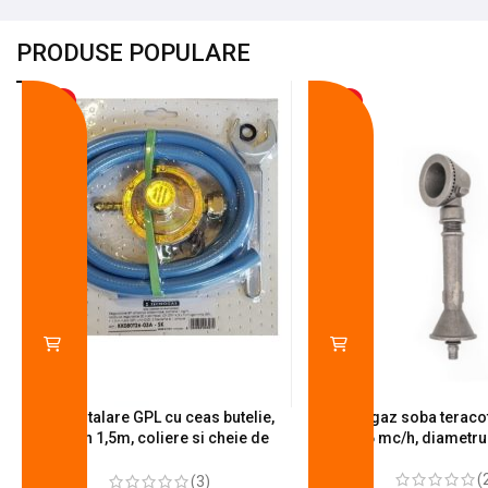
PRODUSE POPULARE
-18%
-10%
Kit instalare GPL cu ceas butelie,
Arzator gaz soba teracot
furtun 1,5m, coliere si cheie de
0.6 mc/h, diametr
strangere
(
(3)