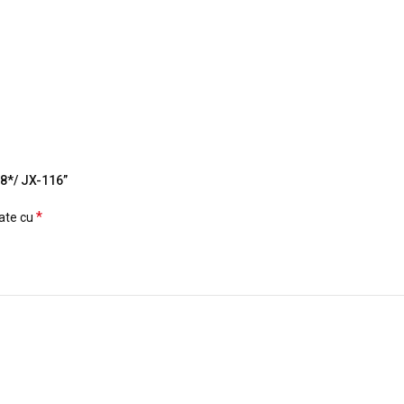
28*/ JX-116”
*
cate cu