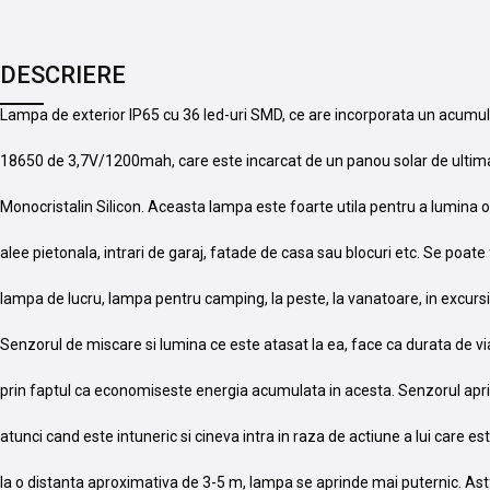
DESCRIERE
Lampa de exterior IP65 cu 36 led-uri SMD, ce are incorporata un acumula
18650 de 3,7V/1200mah, care este incarcat de un panou solar de ultim
Monocristalin Silicon. Aceasta lampa este foarte utila pentru a lumina or
alee pietonala, intrari de garaj, fatade de casa sau blocuri etc. Se poate f
lampa de lucru, lampa pentru camping, la peste, la vanatoare, in excursi
Senzorul de miscare si lumina ce este atasat la ea, face ca durata de vi
prin faptul ca economiseste energia acumulata in acesta. Senzorul apr
atunci cand este intuneric si cineva intra in raza de actiune a lui care e
la o distanta aproximativa de 3-5 m, lampa se aprinde mai puternic. As