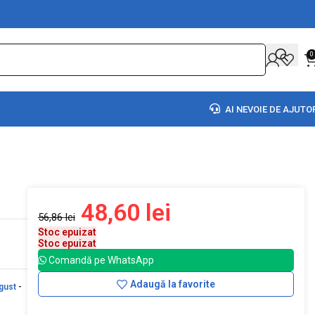
0
AI NEVOIE DE AJUTO
48,60
lei
56,86
lei
Stoc epuizat
Stoc epuizat
Comandă pe WhatsApp
Adaugă la favorite
gust
-