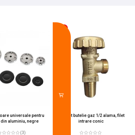
-13%
toare universale pentru
Robinet butelie gaz 1/2 alama, filet
S
 din aluminiu, negre
intrare conic
(3)