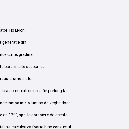
tor Tip LI-ion
a generatie din
ice curte, gradina,
olosi si in alte scopuri ca:
i sau drumetii etc.
ata a acumulatorului sa fie prelungita,
inde lampa intr-o lumina de veghe doar
ste de 120˚, apoi la apropiere de acesta
tfel, se calculeaza foarte bine consumul