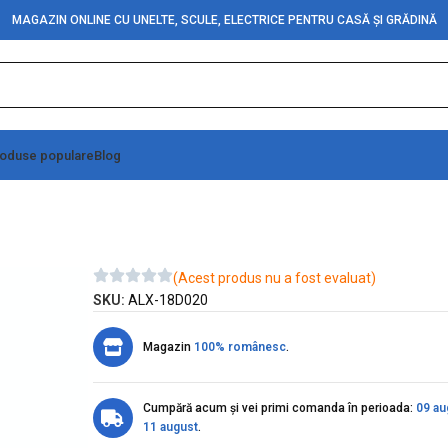
MAGAZIN ONLINE CU UNELTE, SCULE, ELECTRICE PENTRU CASĂ ȘI GRĂDINĂ
oduse populare
Blog
JX-116
(Acest produs nu a fost evaluat)
SKU:
ALX-18D020
Magazin
100% românesc
.
Cumpără acum și vei primi comanda în perioada:
09 au
11 august
.