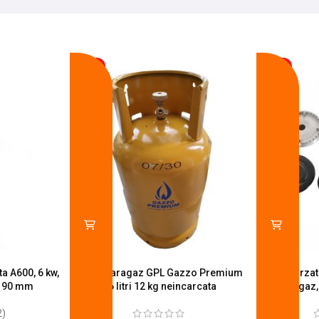
-17%
-14%
a A600, 6 kw,
Butelie aragaz GPL Gazzo Premium
Set 4 arza
u 90 mm
26 litri 12 kg neincarcata
aragaz,
2)