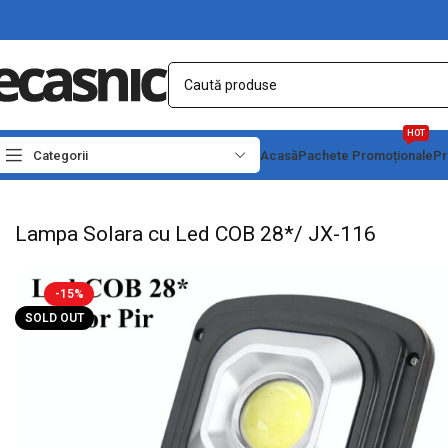
HOT
Categorii
Acasă
Pachete Promoționale
Pr
Prima pagină
Iluminat Led
Corpuri de lumina
Lampa Solara cu Led COB 28*/ 
Lampa Solara cu Led COB 28*/ JX-116
-15%
SOLD OUT