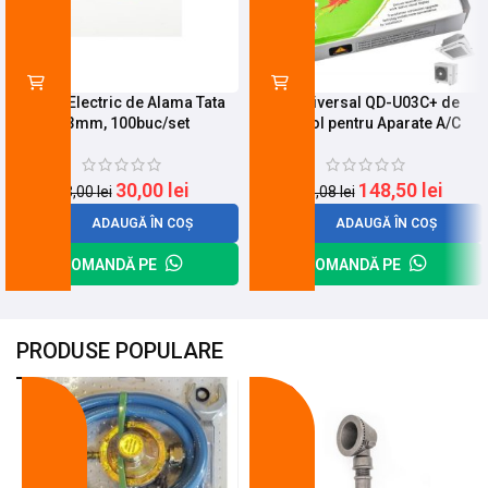
Papuc Electric de Alama Tata
Kit Universal QD-U03C+ de
6,3mm, 100buc/set
Control pentru Aparate A/C
30,00
lei
148,50
lei
33,00
lei
190,08
lei
ADAUGĂ ÎN COȘ
ADAUGĂ ÎN COȘ
COMANDĂ PE
COMANDĂ PE
PRODUSE POPULARE
-18%
-10%