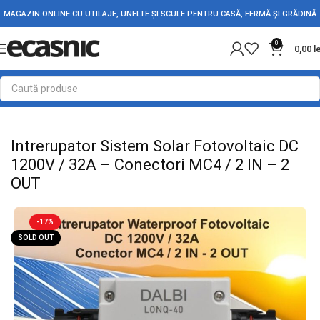
MAGAZIN ONLINE CU UTILAJE, UNELTE ȘI SCULE PENTRU CASĂ, FERMĂ ȘI GRĂDINĂ
0
0,00
l
Prima pagină
Electrice
Automatizari - Relee
Intrerupator Sistem Solar Fotovoltaic DC
1200V / 32A – Conectori MC4 / 2 IN – 2
OUT
-17%
SOLD OUT