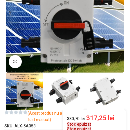
Mărește imaginea
(Acest produs nu a
317,25
lei
380,70
lei
fost evaluat)
Stoc epuizat
SKU:
ALX-5A053
Stoc epuizat