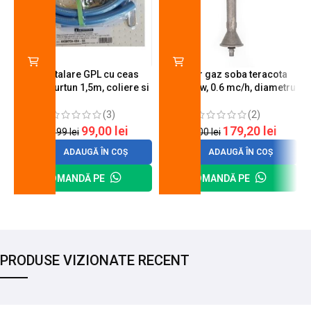
Kit instalare GPL cu ceas
Arzator gaz soba teracota
butelie, furtun 1,5m, coliere si
A600, 6 kw, 0.6 mc/h, diametru
cheie de strangere
90 mm
(3)
(2)
99,00
lei
179,20
lei
120,99
lei
200,00
lei
ADAUGĂ ÎN COȘ
ADAUGĂ ÎN COȘ
COMANDĂ PE
COMANDĂ PE
PRODUSE VIZIONATE RECENT