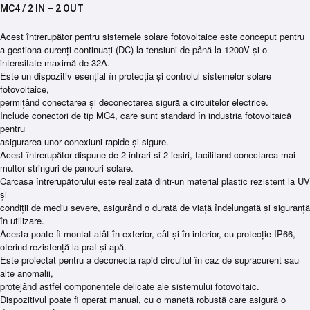
MC4 / 2 IN – 2 OUT
Acest întrerupător pentru sistemele solare fotovoltaice este conceput pentru
a gestiona curenți continuați (DC) la tensiuni de până la 1200V și o
intensitate maximă de 32A.
Este un dispozitiv esențial în protecția și controlul sistemelor solare
fotovoltaice,
permițând conectarea și deconectarea sigură a circuitelor electrice.
Include conectori de tip MC4, care sunt standard în industria fotovoltaică
pentru
asigurarea unor conexiuni rapide și sigure.
Acest întrerupător dispune de 2 intrari si 2 iesiri, facilitand conectarea mai
multor stringuri de panouri solare.
Carcasa întrerupătorului este realizată dintr-un material plastic rezistent la UV
și
condiții de mediu severe, asigurând o durată de viață îndelungată și siguranță
în utilizare.
Acesta poate fi montat atât în exterior, cât și în interior, cu protecție IP66,
oferind rezistență la praf și apă.
Este proiectat pentru a deconecta rapid circuitul în caz de supracurent sau
alte anomalii,
protejând astfel componentele delicate ale sistemului fotovoltaic.
Dispozitivul poate fi operat manual, cu o manetă robustă care asigură o