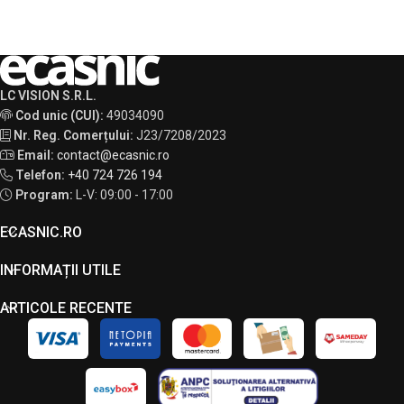
LC VISION S.R.L.
Cod unic (CUI):
49034090
Nr. Reg. Comerțului:
J23/7208/2023
Email:
contact@ecasnic.ro
Telefon:
+40 724 726 194
Program:
L-V: 09:00 - 17:00
ECASNIC.RO
INFORMAȚII UTILE
ARTICOLE RECENTE