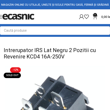
MAGAZIN ONLINE CU UTILAJE, UNELTE ȘI SCULE PENTRU CASĂ, FERMĂ ȘI GRĂDINĂ
0
0,00
l
Prima pagină
Electrice
Intrerupatoare - Butoane
Intrerupator IRS Lat Negru 2 Pozitii cu
Revenire KCD4 16A-250V
-12%
SOLD OUT