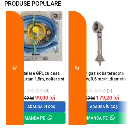
PRODUSE POPULARE
-18%
-10%
Kit instalare GPL cu ceas
Arzator gaz soba teracota
butelie, furtun 1,5m, coliere si
A600, 6 kw, 0.6 mc/h, diametru
cheie de strangere
90 mm
(3)
(2)
99,00
lei
179,20
lei
120,99
lei
200,00
lei
ADAUGĂ ÎN COȘ
ADAUGĂ ÎN COȘ
COMANDĂ PE
COMANDĂ PE