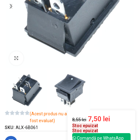
Mărește imaginea
(Acest produs nu a
7,50
lei
8,55
lei
fost evaluat)
Stoc epuizat
SKU:
ALX-6B061
Stoc epuizat
Comandă pe WhatsApp