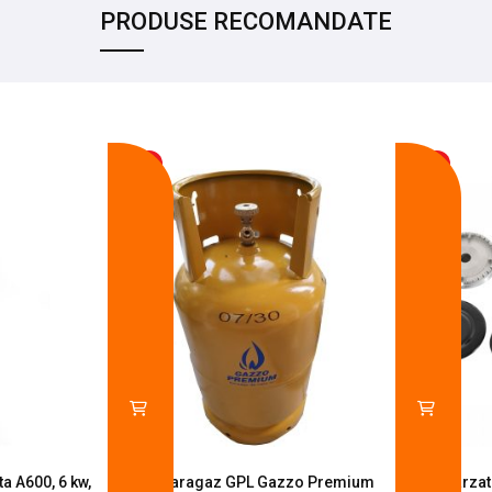
PRODUSE RECOMANDATE
-17%
-14%
a A600, 6 kw,
Butelie aragaz GPL Gazzo Premium
Set 4 arza