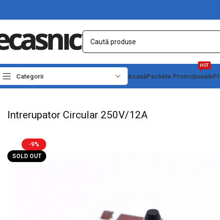
HOT
Categorii
Acasă
Pachete Promoționale
Pr
Prima pagină
Electrice
Intrerupatoare - Butoane
Intrerupator Circular 250V/1
Intrerupator Circular 250V/12A
-9%
SOLD OUT