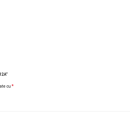
/12A”
*
cate cu