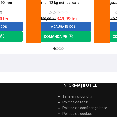
u 90 mm
26 litri 12 kg neincarcata
aragaz,
2)
20
lei
349,99
lei
420,00
lei
149,
 COȘ
ADAUGĂ ÎN COȘ
COMANDĂ PE
C
INFORMAȚII UTILE
Termeni și condiții
Politica de retur
Politică de confidențialitate
Politica de cookies