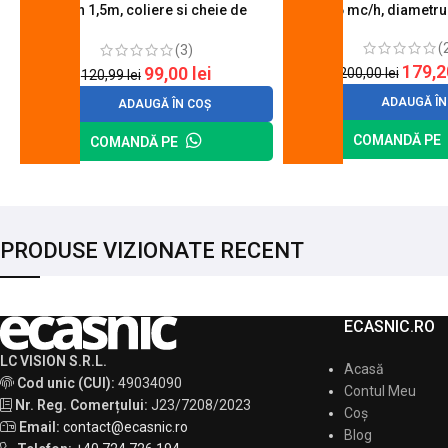
furtun 1,5m, coliere si cheie de
0.6 mc/h, diametr
strangere
(
(3)
179,
99,00
lei
200,00
lei
120,99
lei
ADAUGĂ ÎN
ADAUGĂ ÎN COȘ
COMANDĂ PE
COMANDĂ PE
PRODUSE VIZIONATE RECENT
ECASNIC.RO
LC VISION S.R.L.
Acasă
Cod unic (CUI):
49034090
Contul Meu
Nr. Reg. Comerțului:
J23/7208/2023
Coș
Email:
contact@ecasnic.ro
Blog