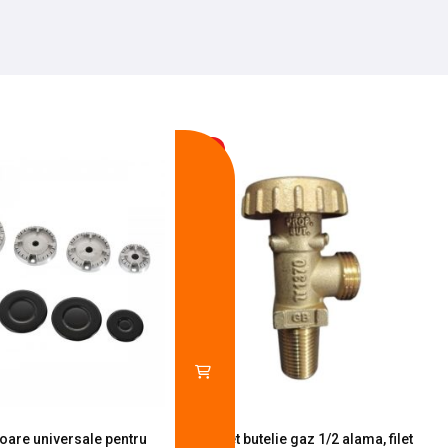
-13%
toare universale pentru
Robinet butelie gaz 1/2 alama, filet
S