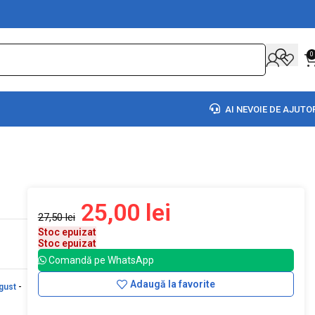
0
AI NEVOIE DE AJUTO
25,00
lei
27,50
lei
Stoc epuizat
Stoc epuizat
Comandă pe WhatsApp
Adaugă la favorite
gust
-