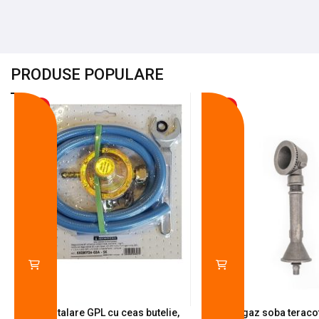
PRODUSE POPULARE
-18%
-10%
Kit instalare GPL cu ceas butelie,
Arzator gaz soba teracot