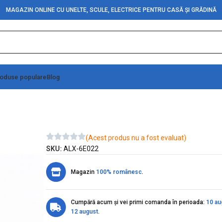
MAGAZIN ONLINE CU UNELTE, SCULE, ELECTRICE PENTRU CASĂ ȘI GRĂDINĂ
oduse populare
Blog
2A
(Acest produs nu a fost evaluat)
SKU:
ALX-6E022
Magazin
100% românesc
.
Cumpără acum și vei primi comanda în perioada:
10 au
12 august
.