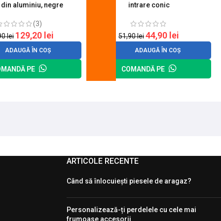
 din aluminiu, negre
intrare conic
(3)
129,20
lei
44,90
lei
90
lei
51,90
lei
ADAUGĂ ÎN COȘ
ADAUGĂ ÎN COȘ
OMANDĂ PE
COMANDĂ PE
ARTICOLE RECENTE
Când să înlocuiești piesele de aragaz?
Personalizează-ți perdelele cu cele mai
frumoase accesorii