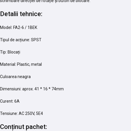
schimbare direcției de rotație și buton de blocare.
Detalii tehnice:
Model: FA2-6 / 1BEK
Tipul de acțiune: SPST
Tip: Blocați
Material: Plastic, metal
Culoarea neagra
Dimensiuni: aprox. 41 * 16 * 74mm
Curent: 6A
Tensiune: AC 250V, 5E4
Conținut pachet: