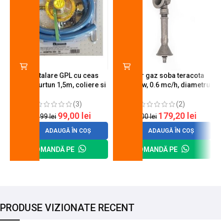
Kit instalare GPL cu ceas
Arzator gaz soba teracota
butelie, furtun 1,5m, coliere si
A600, 6 kw, 0.6 mc/h, diametru
cheie de strangere
90 mm
(3)
(2)
99,00
lei
179,20
lei
120,99
lei
200,00
lei
ADAUGĂ ÎN COȘ
ADAUGĂ ÎN COȘ
COMANDĂ PE
COMANDĂ PE
PRODUSE VIZIONATE RECENT