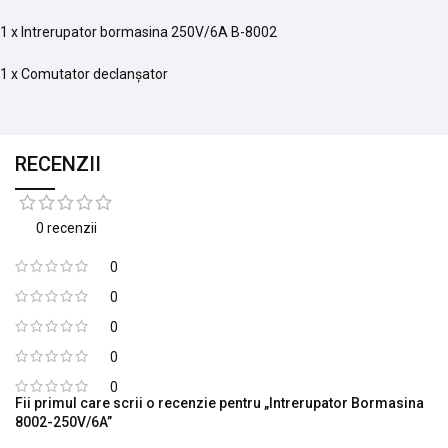
1 x Intrerupator bormasina 250V/6A B-8002
1 x Comutator declanșator
RECENZII
0 recenzii
0
0
0
0
0
Fii primul care scrii o recenzie pentru „Intrerupator Bormasina
8002-250V/6A”