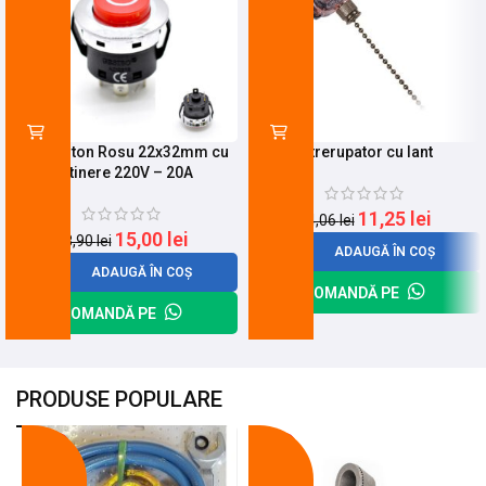
Push Buton Rosu 22x32mm cu
Intrerupator cu lant
Retinere 220V – 20A
11,25
lei
14,06
lei
15,00
lei
18,90
lei
ADAUGĂ ÎN COȘ
ADAUGĂ ÎN COȘ
COMANDĂ PE
COMANDĂ PE
PRODUSE POPULARE
-18%
-10%