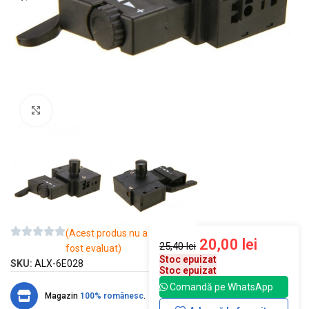
Mărește imaginea
(Acest produs nu a
20,00
lei
25,40
lei
fost evaluat)
Stoc epuizat
SKU:
ALX-6E028
Stoc epuizat
Comandă pe WhatsApp
Magazin
100% românesc
.