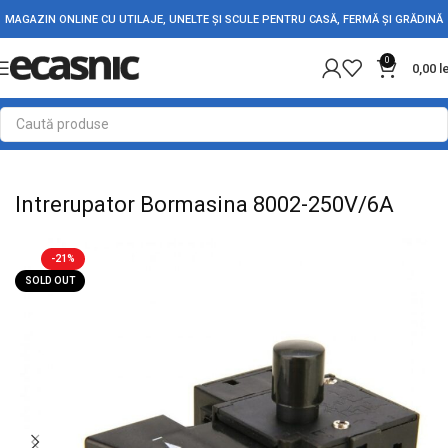
MAGAZIN ONLINE CU UTILAJE, UNELTE ȘI SCULE PENTRU CASĂ, FERMĂ ȘI GRĂDINĂ
0
0,00
l
Prima pagină
Electrice
Intrerupatoare - Butoane
Intrerupator Bormasina 8002-250V/6A
-21%
SOLD OUT