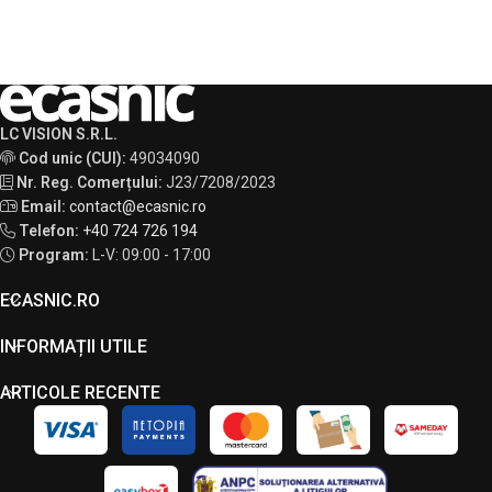
LC VISION S.R.L.
Cod unic (CUI):
49034090
Nr. Reg. Comerțului:
J23/7208/2023
Email:
contact@ecasnic.ro
Telefon:
+40 724 726 194
Program:
L-V: 09:00 - 17:00
ECASNIC.RO
INFORMAȚII UTILE
ARTICOLE RECENTE