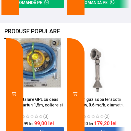
COMANDĂ PE
COMANDĂ PE
PRODUSE POPULARE
-18%
-10%
Kit instalare GPL cu ceas
Arzator gaz soba teracota
butelie, furtun 1,5m, coliere si
A600, 6 kw, 0.6 mc/h, diametru
cheie de strangere
90 mm
(3)
(2)
99,00
lei
179,20
lei
120,99
lei
200,00
lei