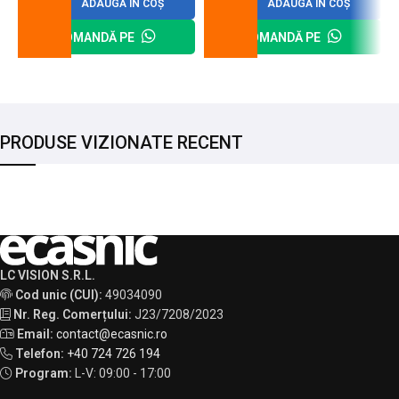
ADAUGĂ ÎN COȘ
ADAUGĂ ÎN COȘ
COMANDĂ PE
COMANDĂ PE
PRODUSE VIZIONATE RECENT
LC VISION S.R.L.
Cod unic (CUI):
49034090
Nr. Reg. Comerțului:
J23/7208/2023
Email:
contact@ecasnic.ro
Telefon:
+40 724 726 194
Program:
L-V: 09:00 - 17:00