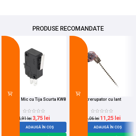
PRODUSE RECOMANDATE
-24%
-20%
Limitator Mic cu Tija Scurta KW8
Intrerupator cu lant
3,75
lei
11,25
lei
4,91
lei
14,06
lei
ADAUGĂ ÎN COȘ
ADAUGĂ ÎN COȘ