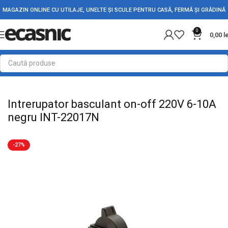
MAGAZIN ONLINE CU UTILAJE, UNELTE ȘI SCULE PENTRU CASĂ, FERMĂ ȘI GRĂDINĂ
0
0,00
l
Prima pagină
Electrice
Intrerupatoare - Butoane
Intrerupator basculant on-off 220V 6-10A
negru INT-22017N
-27%