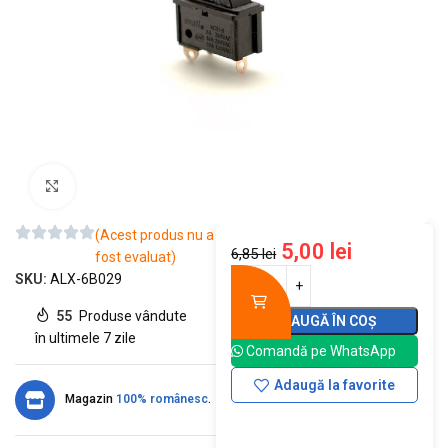
Mărește imaginea
(Acest produs nu a
5,00
lei
6,85
lei
fost evaluat)
SKU:
ALX-6B029
55
Produse vândute
ADAUGĂ ÎN COȘ
în ultimele 7 zile
Comandă pe WhatsApp
Adaugă la favorite
Magazin
100% românesc
.