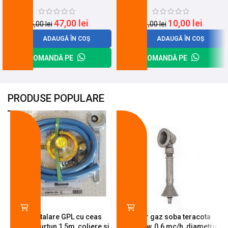
47,00
lei
10,00
lei
65,00
lei
31,00
lei
ADAUGĂ ÎN COȘ
ADAUGĂ ÎN COȘ
COMANDĂ PE
COMANDĂ PE
PRODUSE POPULARE
-18%
-10%
Kit instalare GPL cu ceas
Arzator gaz soba teracota
butelie, furtun 1,5m, coliere si
A600, 6 kw, 0.6 mc/h, diametru