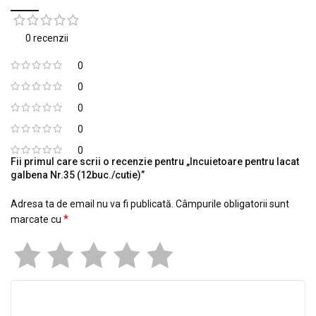
0 recenzii
0
0
0
0
0
Fii primul care scrii o recenzie pentru „Incuietoare pentru lacat
galbena Nr.35 (12buc./cutie)”
Adresa ta de email nu va fi publicată.
Câmpurile obligatorii sunt
*
marcate cu