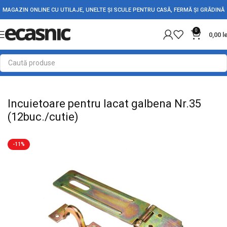
MAGAZIN ONLINE CU UTILAJE, UNELTE ȘI SCULE PENTRU CASĂ, FERMĂ ȘI GRĂDINĂ
0
0,00
l
Prima pagină
Fără categorie
Incuietoare pentru lacat galbena Nr.35
(12buc./cutie)
-11%