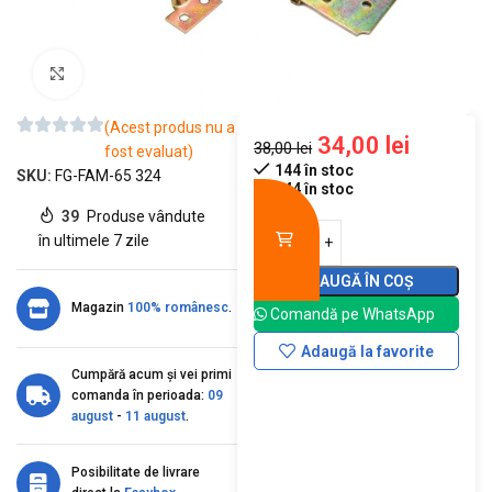
Mărește imaginea
(Acest produs nu a
34,00
lei
38,00
lei
fost evaluat)
144 în stoc
SKU:
FG-FAM-65 324
144 în stoc
39
Produse vândute
în ultimele 7 zile
ADAUGĂ ÎN COȘ
Magazin
100% românesc
.
Comandă pe WhatsApp
Adaugă la favorite
Cumpără acum și vei primi
comanda în perioada:
09
august
-
11 august
.
Posibilitate de livrare