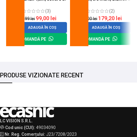
cheie de strangere
90 mm
(3)
(2)
99,00
lei
179,20
lei
120,99
lei
200,00
lei
ADAUGĂ ÎN COȘ
ADAUGĂ ÎN COȘ
COMANDĂ PE
COMANDĂ PE
PRODUSE VIZIONATE RECENT
LC VISION S.R.L.
Cod unic (CUI):
49034090
Nr. Reg. Comerțului:
J23/7208/2023