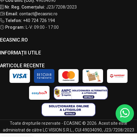
Cod unic (CUI):
49034090
Nr. Reg. Comerțului:
J23/7208/2023
Email:
contact@ecasnic.ro
Telefon:
+40 724 726 194
Program:
L-V: 09:00 - 17:00
ECASNIC.RO
INFORMAȚII UTILE
ARTICOLE RECENTE
Toate drepturile rezervate - ECASNIC © 2026. Acest site este
administrat de către LC VISION S.R.L., CUI 49034090, J23/7208/2023