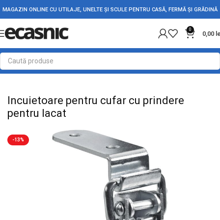
MAGAZIN ONLINE CU UTILAJE, UNELTE ȘI SCULE PENTRU CASĂ, FERMĂ ȘI GRĂDINĂ
0
0,00
l
Prima pagină
Fără categorie
Incuietoare pentru cufar cu prindere
pentru lacat
-13%