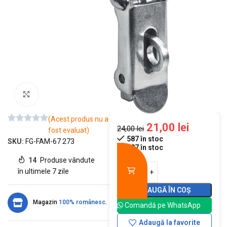
Mărește imaginea
(Acest produs nu a
21,00
lei
24,00
lei
fost evaluat)
587 în stoc
SKU:
FG-FAM-67 273
587 în stoc
14
Produse vândute
în ultimele 7 zile
ADAUGĂ ÎN COȘ
Magazin
100% românesc
.
Comandă pe WhatsApp
Adaugă la favorite