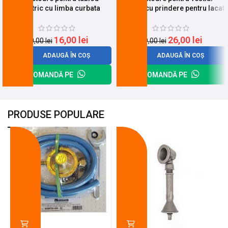
eelectric cu limba curbata
curbata cu prindere pentru lacat
(Nr.05-03-02)
(NR.02-01-02)
16,00
lei
26,00
lei
20,00
lei
29,00
lei
ADAUGĂ ÎN COȘ
ADAUGĂ ÎN COȘ
COMANDĂ PE
COMANDĂ PE
PRODUSE POPULARE
-18%
-10%