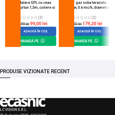
Kit instalare GPL cu ceas
Arzator gaz soba teracota
butelie, furtun 1,5m, coliere si
A600, 6 kw, 0.6 mc/h, diametru
cheie de strangere
90 mm
(3)
(2)
99,00
lei
179,20
lei
120,99
lei
200,00
lei
ADAUGĂ ÎN COȘ
ADAUGĂ ÎN COȘ
COMANDĂ PE
COMANDĂ PE
PRODUSE VIZIONATE RECENT
LC VISION S.R.L.