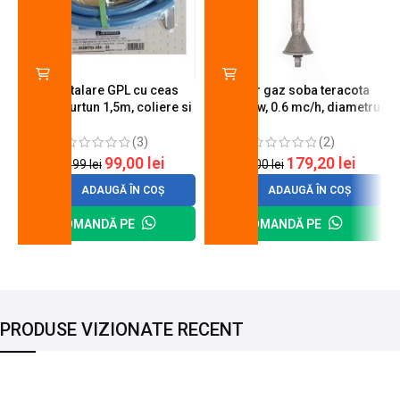
Kit instalare GPL cu ceas
Arzator gaz soba teracota
butelie, furtun 1,5m, coliere si
A600, 6 kw, 0.6 mc/h, diametru
cheie de strangere
90 mm
(3)
(2)
99,00
lei
179,20
lei
120,99
lei
200,00
lei
ADAUGĂ ÎN COȘ
ADAUGĂ ÎN COȘ
COMANDĂ PE
COMANDĂ PE
PRODUSE VIZIONATE RECENT