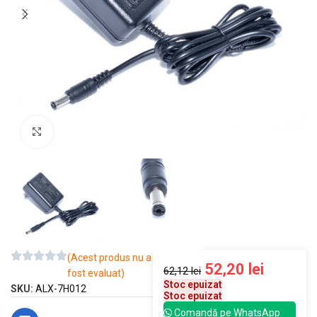
Mărește imaginea
(Acest produs nu a
52,20
lei
62,12
lei
fost evaluat)
Stoc epuizat
SKU:
ALX-7H012
Stoc epuizat
Comandă pe WhatsApp