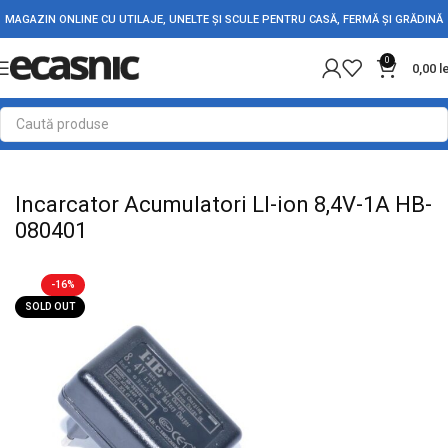
MAGAZIN ONLINE CU UTILAJE, UNELTE ȘI SCULE PENTRU CASĂ, FERMĂ ȘI GRĂDINĂ
0
0,00
l
Prima pagină
Electrice
Alimentatoare-Transformatoare
Incarcator Acumulatori LI-ion 8,4V-1A HB-
080401
-16%
SOLD OUT