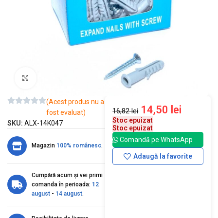
Mărește imaginea
(Acest produs nu a
14,50
lei
16,82
lei
fost evaluat)
Stoc epuizat
SKU:
ALX-14K047
Stoc epuizat
Comandă pe WhatsApp
Magazin
100% românesc
.
Adaugă la favorite
Cumpără acum și vei primi
comanda în perioada:
12
august
-
14 august
.