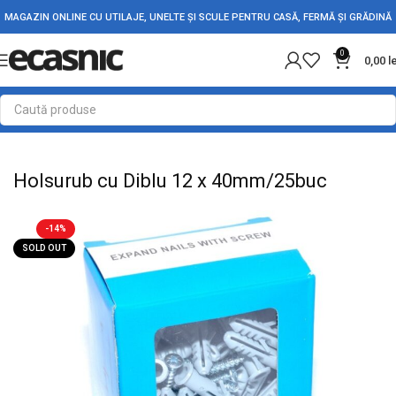
MAGAZIN ONLINE CU UTILAJE, UNELTE ȘI SCULE PENTRU CASĂ, FERMĂ ȘI GRĂDINĂ
0
0,00
l
Prima pagină
Conectica
Bride si coliere de prindere
Holsurub cu Diblu 12 x 40mm/25buc
-14%
SOLD OUT