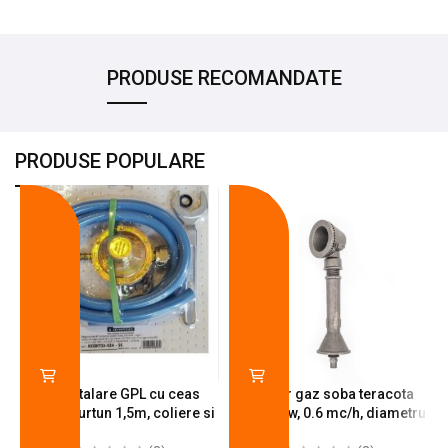
PRODUSE RECOMANDATE
PRODUSE POPULARE
-18%
-10%
Kit instalare GPL cu ceas
Arzator gaz soba teracota
butelie, furtun 1,5m, coliere si
A600, 6 kw, 0.6 mc/h, diametru
cheie de strangere
90 mm