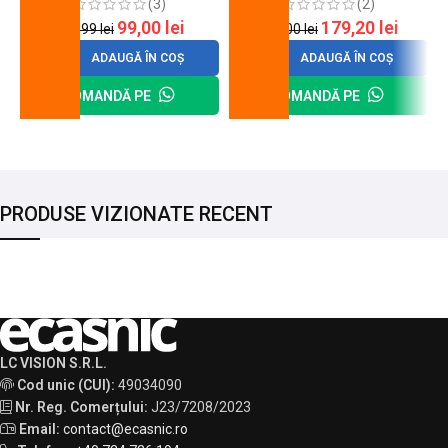
(3)
(2)
99,00
lei
179,20
lei
120,99
lei
200,00
lei
ADAUGĂ ÎN COȘ
ADAUGĂ ÎN COȘ
COMANDĂ PE
COMANDĂ PE
PRODUSE VIZIONATE RECENT
LC VISION S.R.L.
Cod unic (CUI):
49034090
Nr. Reg. Comerțului:
J23/7208/2023
Email:
contact@ecasnic.ro