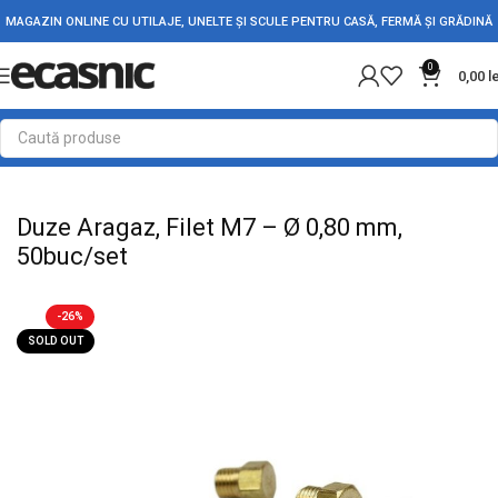
MAGAZIN ONLINE CU UTILAJE, UNELTE ȘI SCULE PENTRU CASĂ, FERMĂ ȘI GRĂDINĂ
0
0,00
l
Prima pagină
Casă
Rezistente Electrice
Duze Aragaz, Filet M7 – Ø 0,80 mm,
50buc/set
-26%
SOLD OUT