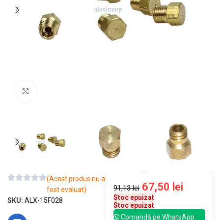
Mărește imaginea
(Acest produs nu a
67,50
lei
91,13
lei
fost evaluat)
Stoc epuizat
SKU:
ALX-15F028
Stoc epuizat
Comandă pe WhatsApp