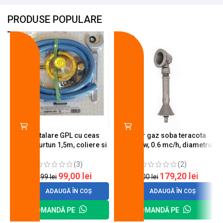
PRODUSE POPULARE
-18%
-10%
Kit instalare GPL cu ceas
Arzator gaz soba teracota
butelie, furtun 1,5m, coliere si
A600, 6 kw, 0.6 mc/h, diametru
cheie de strangere
90 mm
(3)
(2)
99,00
lei
179,20
lei
120,99
lei
200,00
lei
ADAUGĂ ÎN COȘ
ADAUGĂ ÎN COȘ
COMANDĂ PE
COMANDĂ PE