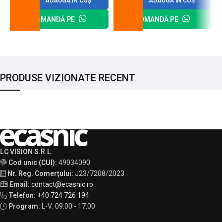
ADAUGĂ ÎN COȘ
ADAUGĂ ÎN COȘ
COMANDĂ PE
COMANDĂ PE
PRODUSE VIZIONATE RECENT
LC VISION S.R.L.
Cod unic (CUI):
49034090
Nr. Reg. Comerțului:
J23/7208/2023
Email:
contact@ecasnic.ro
Telefon:
+40 724 726 194
Program:
L-V: 09:00 - 17:00