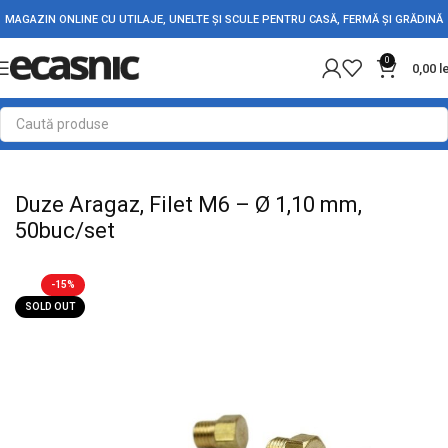
MAGAZIN ONLINE CU UTILAJE, UNELTE ȘI SCULE PENTRU CASĂ, FERMĂ ȘI GRĂDINĂ
0
0,00
l
Prima pagină
Casă
Rezistente Electrice
Duze Aragaz, Filet M6 – Ø 1,10 mm,
50buc/set
-15%
SOLD OUT