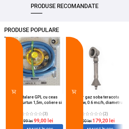
PRODUSE RECOMANDATE
PRODUSE POPULARE
-18%
-10%
Kit instalare GPL cu ceas
Arzator gaz soba teracota
butelie, furtun 1,5m, coliere si
A600, 6 kw, 0.6 mc/h, diametru
cheie de strangere
90 mm
(3)
(2)
99,00
lei
179,20
lei
120,99
lei
200,00
lei