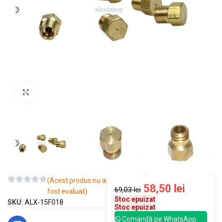
Mărește imaginea
(Acest produs nu a
58,50
lei
69,03
lei
fost evaluat)
Stoc epuizat
SKU:
ALX-15F018
Stoc epuizat
Comandă pe WhatsApp