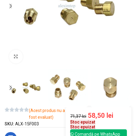
Mărește imaginea
(Acest produs nu a
58,50
lei
71,37
lei
fost evaluat)
Stoc epuizat
SKU:
ALX-15F003
Stoc epuizat
Comandă pe WhatsApp