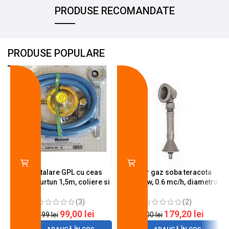
PRODUSE RECOMANDATE
PRODUSE POPULARE
-18%
-10%
Kit instalare GPL cu ceas
Arzator gaz soba teracota
butelie, furtun 1,5m, coliere si
A600, 6 kw, 0.6 mc/h, diametru
cheie de strangere
90 mm
(3)
(2)
99,00
lei
179,20
lei
120,99
lei
200,00
lei