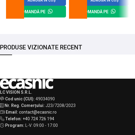
ADAUGĂ ÎN COȘ
ADAUGĂ ÎN COȘ
COMANDĂ PE
COMANDĂ PE
PRODUSE VIZIONATE RECENT
LC VISION S.R.L.
Cod unic (CUI):
49034090
Nr. Reg. Comerțului:
J23/7208/2023
Email:
contact@ecasnic.ro
Telefon:
+40 724 726 194
Program:
L-V: 09:00 - 17:00