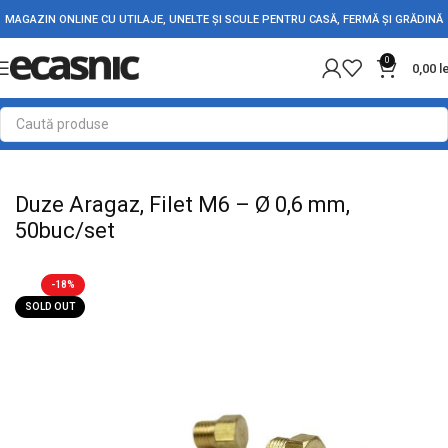
MAGAZIN ONLINE CU UTILAJE, UNELTE ȘI SCULE PENTRU CASĂ, FERMĂ ȘI GRĂDINĂ
0
0,00
l
Prima pagină
Casă
Rezistente Electrice
Duze Aragaz, Filet M6 – Ø 0,6 mm,
50buc/set
-18%
SOLD OUT