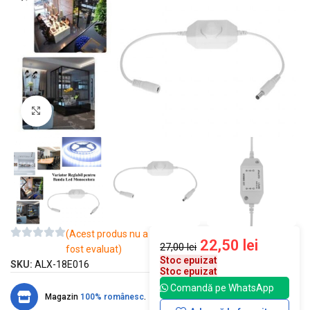
Mărește imaginea
(Acest produs nu a
22,50
lei
27,00
lei
fost evaluat)
Stoc epuizat
SKU:
ALX-18E016
Stoc epuizat
Comandă pe WhatsApp
Magazin
100% românesc
.