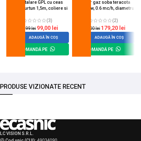
Kit instalare GPL cu ceas
Arzator gaz soba teracota
butelie, furtun 1,5m, coliere si
A600, 6 kw, 0.6 mc/h, diametru
cheie de strangere
90 mm
(3)
(2)
99,00
lei
179,20
lei
120,99
lei
200,00
lei
ADAUGĂ ÎN COȘ
ADAUGĂ ÎN COȘ
COMANDĂ PE
COMANDĂ PE
PRODUSE VIZIONATE RECENT
LC VISION S.R.L.
Cod unic (CUI):
49034090