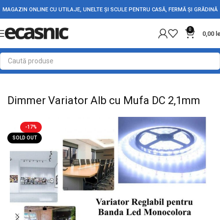
MAGAZIN ONLINE CU UTILAJE, UNELTE ȘI SCULE PENTRU CASĂ, FERMĂ ȘI GRĂDINĂ
0
0,00
l
Prima pagină
Iluminat Led
Conectori Led
Dimmer Variator Alb cu Mufa DC 2,1mm
-17%
SOLD OUT