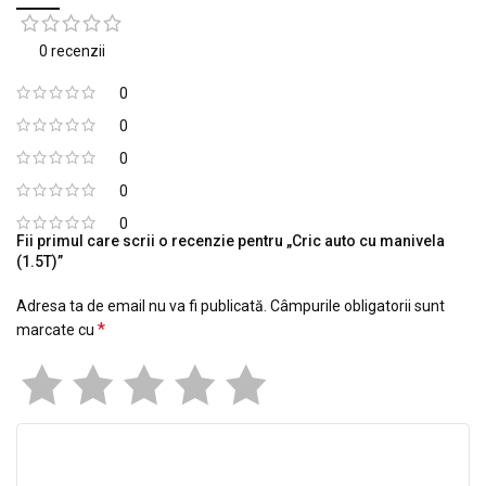
0 recenzii
0
0
0
0
0
Fii primul care scrii o recenzie pentru „Cric auto cu manivela
(1.5T)”
Adresa ta de email nu va fi publicată.
Câmpurile obligatorii sunt
*
marcate cu