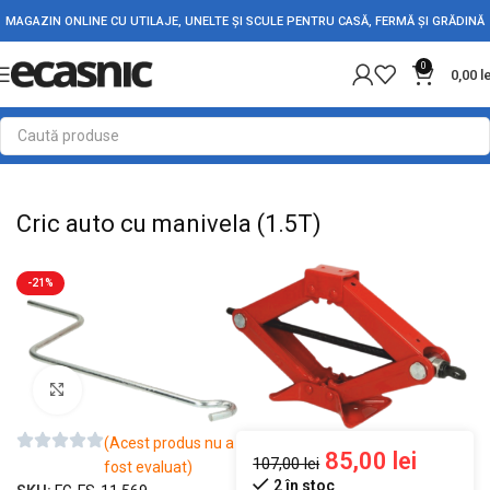
MAGAZIN ONLINE CU UTILAJE, UNELTE ȘI SCULE PENTRU CASĂ, FERMĂ ȘI GRĂDINĂ
0
0,00
l
Prima pagină
Accesorii Auto
Tractare si ridicare
Cric auto cu manivela (1.5T)
-21%
Mărește imaginea
(Acest produs nu a
85,00
lei
107,00
lei
fost evaluat)
2 în stoc