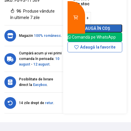
SKU:
FG-FS-11 569
2 în stoc
96
Produse vândute
în ultimele 7 zile
ADAUGĂ ÎN COȘ
Magazin
100% românesc
.
Comandă pe WhatsApp
Adaugă la favorite
Cumpără acum și vei primi
comanda în perioada:
10
august
-
12 august
.
Posibilitate de livrare
direct la
Easybox
.
14 zile drept de
retur
.