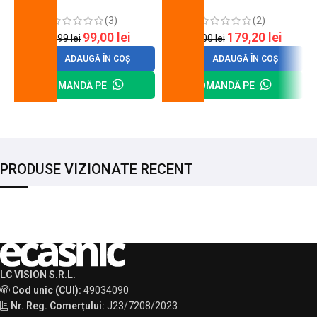
cheie de strangere
90 mm
(3)
(2)
99,00
lei
179,20
lei
120,99
lei
200,00
lei
ADAUGĂ ÎN COȘ
ADAUGĂ ÎN COȘ
COMANDĂ PE
COMANDĂ PE
PRODUSE VIZIONATE RECENT
LC VISION S.R.L.
Cod unic (CUI):
49034090
Nr. Reg. Comerțului:
J23/7208/2023