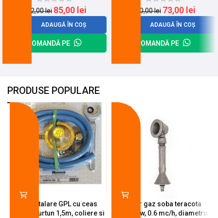
85,00
lei
73,00
lei
112,00
lei
100,00
lei
ADAUGĂ ÎN COȘ
ADAUGĂ ÎN COȘ
COMANDĂ PE
COMANDĂ PE
PRODUSE POPULARE
-18%
-10%
Kit instalare GPL cu ceas
Arzator gaz soba teracota
butelie, furtun 1,5m, coliere si
A600, 6 kw, 0.6 mc/h, diametru