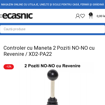
MAGAZIN ONLINE CU UTILAJE, UNELTE ȘI SCULE PENTRU CASĂ, FERMĂ ȘI GRĂDINĂ
0
0,00
l
Prima pagină
Electrice
Intrerupatoare - Butoane
Controler cu Maneta 2 Poziti NO-NO cu
Revenire / XD2-PA22
-12%