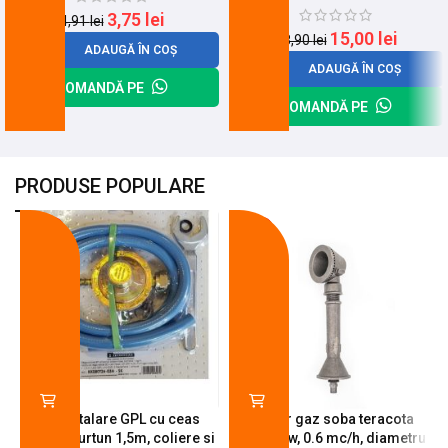
3,75
lei
4,91
lei
15,00
lei
18,90
lei
ADAUGĂ ÎN COȘ
ADAUGĂ ÎN COȘ
COMANDĂ PE
COMANDĂ PE
PRODUSE POPULARE
-18%
-10%
Kit instalare GPL cu ceas
Arzator gaz soba teracota
butelie, furtun 1,5m, coliere si
A600, 6 kw, 0.6 mc/h, diametru