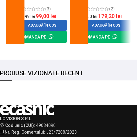
cheie de strangere
90 mm
(3)
(2)
99,00
lei
179,20
lei
120,99
lei
200,00
lei
ADAUGĂ ÎN COȘ
ADAUGĂ ÎN COȘ
COMANDĂ PE
COMANDĂ PE
PRODUSE VIZIONATE RECENT
LC VISION S.R.L.
Cod unic (CUI):
49034090
Nr. Reg. Comerțului:
J23/7208/2023