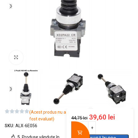
Mărește imaginea
(Acest produs nu a
39,60
lei
44,75
lei
fost evaluat)
SKU:
ALX-6E056
5
Produse vândute în