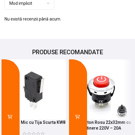
Nu există recenzii până acum.
PRODUSE RECOMANDATE
-24%
-21%
Limitator Mic cu Tija Scurta KW8
Push Buton Rosu 22x32mm cu
Retinere 220V – 20A