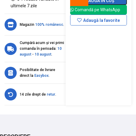
ADAUGĂ ÎN COȘ
ultimele 7 zile
Comandă pe WhatsApp
Adaugă la favorite
Magazin
100% românesc
.
Cumpără acum și vei primi
comanda în perioada:
10
august
-
10 august
.
Posibilitate de livrare
direct la
Easybox
.
14 zile drept de
retur
.