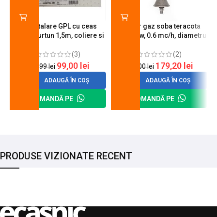
Kit instalare GPL cu ceas
Arzator gaz soba teracota
butelie, furtun 1,5m, coliere si
A600, 6 kw, 0.6 mc/h, diametru
cheie de strangere
90 mm
(3)
(2)
99,00
lei
179,20
lei
120,99
lei
200,00
lei
ADAUGĂ ÎN COȘ
ADAUGĂ ÎN COȘ
COMANDĂ PE
COMANDĂ PE
PRODUSE VIZIONATE RECENT