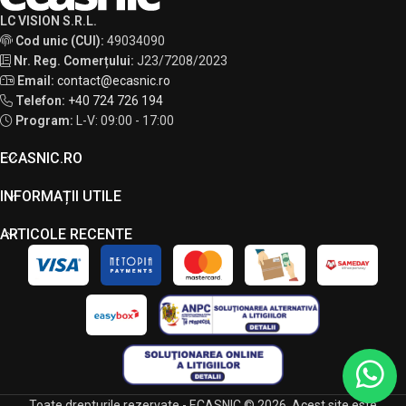
LC VISION S.R.L.
Cod unic (CUI):
49034090
Nr. Reg. Comerțului:
J23/7208/2023
Email:
contact@ecasnic.ro
Telefon:
+40 724 726 194
Program:
L-V: 09:00 - 17:00
ECASNIC.RO
INFORMAȚII UTILE
ARTICOLE RECENTE
Toate drepturile rezervate - ECASNIC © 2026. Acest site este