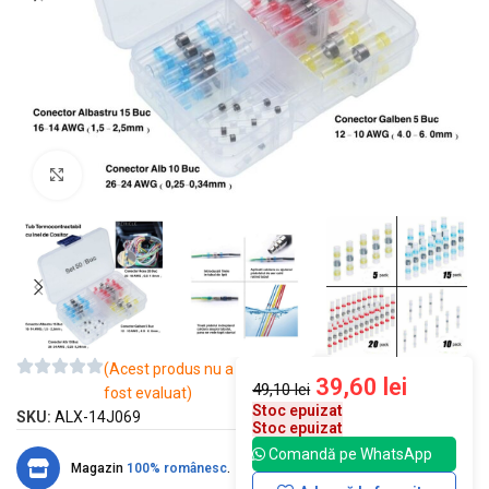
Mărește imaginea
(Acest produs nu a
39,60
lei
49,10
lei
fost evaluat)
Stoc epuizat
SKU:
ALX-14J069
Stoc epuizat
Comandă pe WhatsApp
Magazin
100% românesc
.