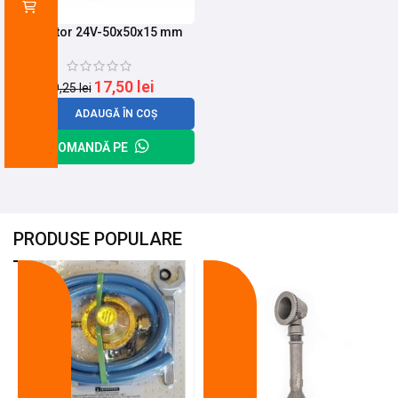
Ventilator 24V-50x50x15 mm
17,50
lei
19,25
lei
ADAUGĂ ÎN COȘ
COMANDĂ PE
PRODUSE POPULARE
-18%
-10%