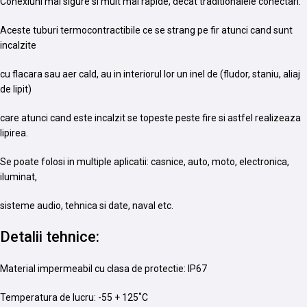
Conexiuni mai sigure si mult mai rapide, decat traditionalele conectari.
Aceste tuburi termocontractibile ce se strang pe fir atunci cand sunt
incalzite
cu flacara sau aer cald, au in interiorul lor un inel de (fludor, staniu, aliaj
de lipit)
care atunci cand este incalzit se topeste peste fire si astfel realizeaza
lipirea.
Se poate folosi in multiple aplicatii: casnice, auto, moto, electronica,
iluminat,
sisteme audio, tehnica si date, naval etc.
Detalii tehnice:
Material impermeabil cu clasa de protectie: IP67
Temperatura de lucru: -55 + 125˚C