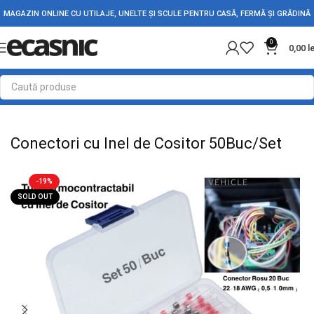
MAGAZIN ONLINE CU UTILAJE, UNELTE ȘI SCULE PENTRU CASĂ, FERMĂ ȘI GRĂDINĂ
0
0,00
l
Prima pagină
Conectica
Reglete si Conectori Electrici
Conectori cu Inel de Cositor 50Buc/Set
-19%
SOLD OUT