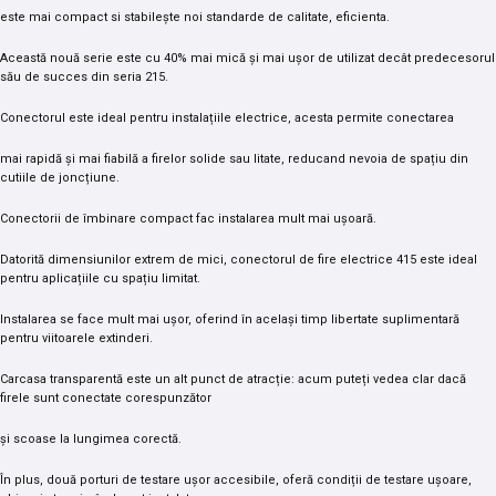
este mai compact si stabilește noi standarde de calitate, eficienta.
Această nouă serie este cu 40% mai mică
și mai ușor de utilizat decât predecesorul
său de succes din seria 215.
Conectorul este ideal pentru instalațiile electrice, acesta permite conectarea
mai rapidă și mai fiabilă a firelor solide sau litate, reducand nevoia de spațiu
din
cutiile de joncțiune.
Conectorii de îmbinare compact fac instalarea
mult mai ușoară.
Datorită dimensiunilor extrem de mici, conectorul de fire electrice 415 este ideal
pentru aplicațiile cu spațiu limitat.
Instalarea se face mult mai ușor, oferind în
același timp libertate suplimentară
pentru viitoarele extinderi.
Carcasa transparentă este un alt punct de atracție: acum puteți vedea clar dacă
firele sunt conectate corespunzător
și scoase la lungimea corectă.
În plus, două porturi de testare ușor accesibile, oferă condiții
de testare ușoare,