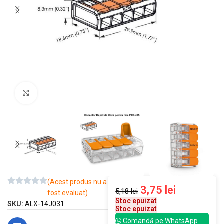
Mărește imaginea
(Acest produs nu a
3,75
lei
5,18
lei
fost evaluat)
Stoc epuizat
SKU:
ALX-14J031
Stoc epuizat
Comandă pe WhatsApp