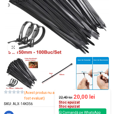
Mărește imaginea
(Acest produs nu a
20,00
lei
22,40
lei
fost evaluat)
Stoc epuizat
SKU:
ALX-14K056
Stoc epuizat
Comandă pe WhatsApp