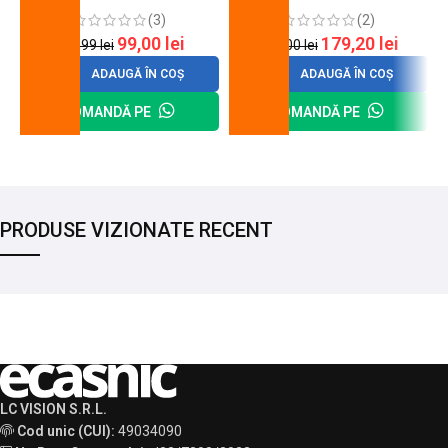
(3)
(2)
99,00
lei
179,20
lei
120,99
lei
200,00
lei
ADAUGĂ ÎN COȘ
ADAUGĂ ÎN COȘ
COMANDĂ PE
COMANDĂ PE
PRODUSE VIZIONATE RECENT
LC VISION S.R.L.
Cod unic (CUI):
49034090