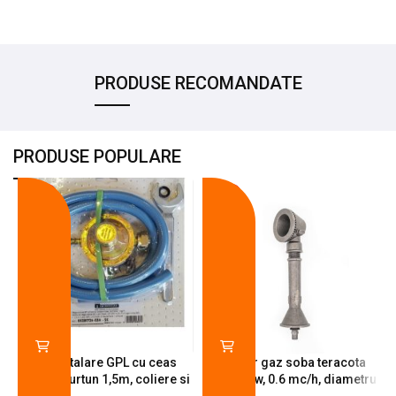
PRODUSE RECOMANDATE
PRODUSE POPULARE
-18%
-10%
Kit instalare GPL cu ceas
Arzator gaz soba teracota
butelie, furtun 1,5m, coliere si
A600, 6 kw, 0.6 mc/h, diametru
cheie de strangere
90 mm