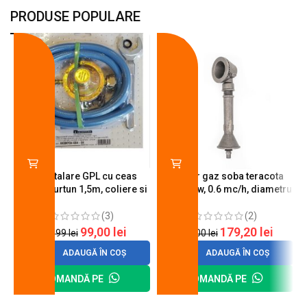
PRODUSE POPULARE
-18%
-10%
Kit instalare GPL cu ceas
Arzator gaz soba teracota
butelie, furtun 1,5m, coliere si
A600, 6 kw, 0.6 mc/h, diametru
cheie de strangere
90 mm
(3)
(2)
99,00
lei
179,20
lei
120,99
lei
200,00
lei
ADAUGĂ ÎN COȘ
ADAUGĂ ÎN COȘ
COMANDĂ PE
COMANDĂ PE