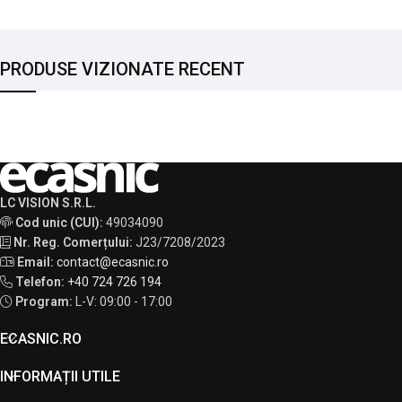
PRODUSE VIZIONATE RECENT
LC VISION S.R.L.
Cod unic (CUI):
49034090
Nr. Reg. Comerțului:
J23/7208/2023
Email:
contact@ecasnic.ro
Telefon:
+40 724 726 194
Program:
L-V: 09:00 - 17:00
ECASNIC.RO
INFORMAȚII UTILE