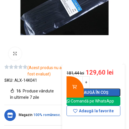
Mărește imaginea
(Acest produs nu a
129,60
lei
181,44
lei
fost evaluat)
SKU:
ALX-14K041
16
Produse vândute
ADAUGĂ ÎN COȘ
în ultimele 7 zile
Comandă pe WhatsApp
Adaugă la favorite
Magazin
100% românesc
.