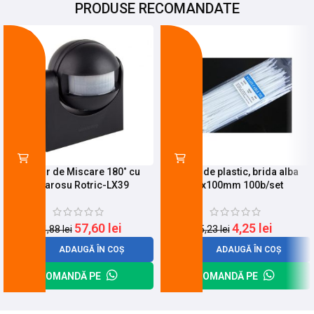
PRODUSE RECOMANDATE
-23%
-19%
Senzor de Miscare 180˚ cu
Colier de plastic, brida alba
Infrarosu Rotric-LX39
2,5x100mm 100b/set
57,60
lei
4,25
lei
74,88
lei
5,23
lei
ADAUGĂ ÎN COȘ
ADAUGĂ ÎN COȘ
COMANDĂ PE
COMANDĂ PE