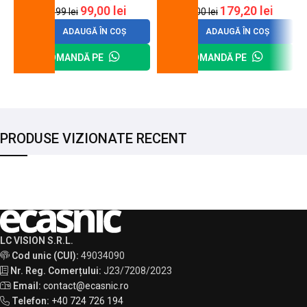
99,00
lei
179,20
lei
120,99
lei
200,00
lei
ADAUGĂ ÎN COȘ
ADAUGĂ ÎN COȘ
COMANDĂ PE
COMANDĂ PE
PRODUSE VIZIONATE RECENT
LC VISION S.R.L.
Cod unic (CUI):
49034090
Nr. Reg. Comerțului:
J23/7208/2023
Email:
contact@ecasnic.ro
Telefon:
+40 724 726 194