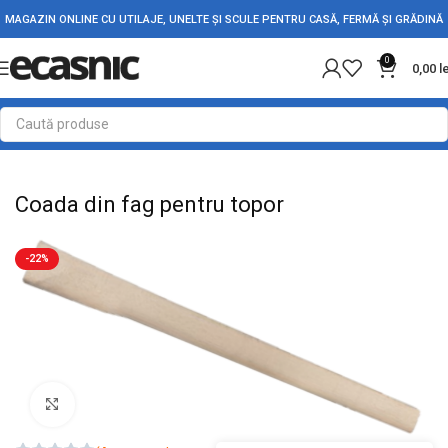
MAGAZIN ONLINE CU UTILAJE, UNELTE ȘI SCULE PENTRU CASĂ, FERMĂ ȘI GRĂDINĂ
0
0,00
l
Prima pagină
Fără categorie
Coada din fag pentru topor
-22%
Mărește imaginea