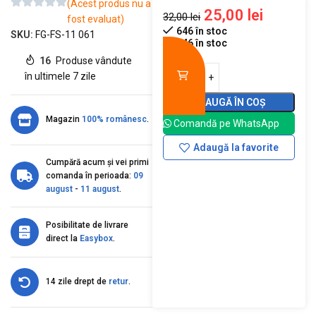
(Acest produs nu a
25,00
lei
32,00
lei
fost evaluat)
646 în stoc
SKU:
FG-FS-11 061
646 în stoc
16
Produse vândute
în ultimele 7 zile
ADAUGĂ ÎN COȘ
Magazin
100% românesc
.
Comandă pe WhatsApp
Adaugă la favorite
Cumpără acum și vei primi
comanda în perioada:
09
august
-
11 august
.
Posibilitate de livrare
direct la
Easybox
.
14 zile drept de
retur
.