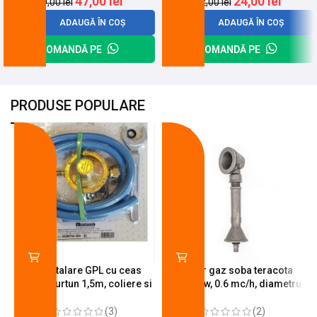
47,00
lei
24,00
lei
59,00
lei
32,00
lei
ADAUGĂ ÎN COȘ
ADAUGĂ ÎN COȘ
COMANDĂ PE
COMANDĂ PE
PRODUSE POPULARE
-18%
-10%
Kit instalare GPL cu ceas
Arzator gaz soba teracota
butelie, furtun 1,5m, coliere si
A600, 6 kw, 0.6 mc/h, diametru
cheie de strangere
90 mm
(3)
(2)