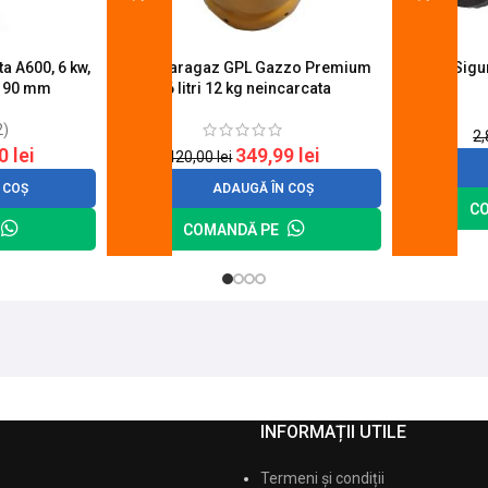
a A600, 6 kw,
Butelie aragaz GPL Gazzo Premium
Suport Sig
u 90 mm
26 litri 12 kg neincarcata
2)
2
20
lei
349,99
lei
420,00
lei
 COȘ
ADAUGĂ ÎN COȘ
C
COMANDĂ PE
INFORMAȚII UTILE
Termeni și condiții