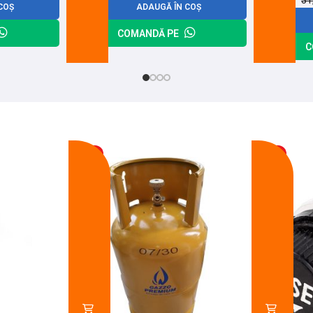
31
COȘ
ADAUGĂ ÎN COȘ
COMANDĂ PE
C
-17%
-11%