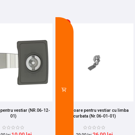
-10%
 pentru vestiar (NR.06-12-
Incuietoare pentru vestiar cu limba
01)
curbata (Nr.06-01-01)
10,00
lei
26,00
lei