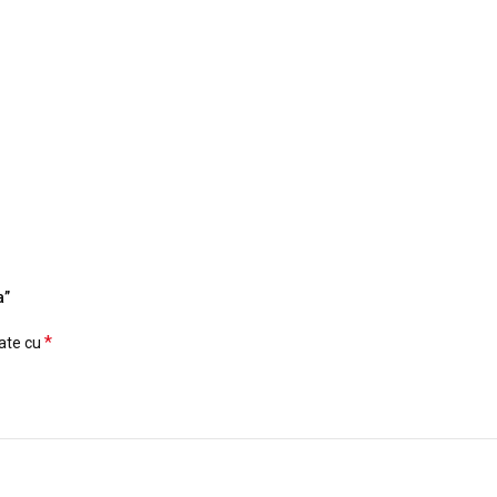
a”
*
cate cu