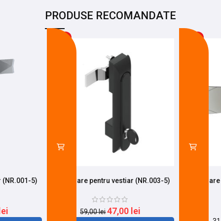
PRODUSE RECOMANDATE
-20%
-68%
r (NR.001-5)
Incuietoare pentru vestiar (NR.003-5)
Incuietoare
lei
47,00
lei
59,00
lei