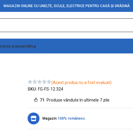
MAGAZIN ONLINE CU UNELTE, SCULE, ELECTRICE PENTRU CASĂ ȘI GRĂDINĂ
oduse populare
Blog
(Acest produs nu a fost evaluat)
SKU:
FG-FS-12 324
71
Produse vândute în ultimele 7 zile
Magazin
100% românesc
.