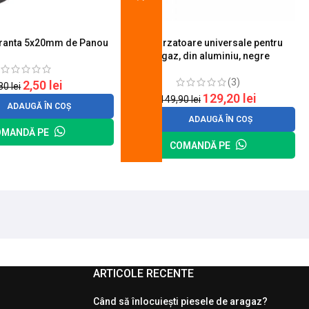
uranta 5x20mm de Panou
Set 4 arzatoare universale pentru
aragaz, din aluminiu, negre
(3)
2,50
lei
,80
lei
129,20
lei
149,90
lei
ADAUGĂ ÎN COȘ
ADAUGĂ ÎN COȘ
OMANDĂ PE
COMANDĂ PE
ARTICOLE RECENTE
Când să înlocuiești piesele de aragaz?