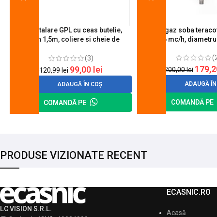
Kit instalare GPL cu ceas butelie,
Arzator gaz soba teracot
furtun 1,5m, coliere si cheie de
0.6 mc/h, diametr
strangere
(
(3)
179,
99,00
lei
200,00
lei
120,99
lei
ADAUGĂ ÎN
ADAUGĂ ÎN COȘ
COMANDĂ PE
COMANDĂ PE
PRODUSE VIZIONATE RECENT
ECASNIC.RO
LC VISION S.R.L.
Acasă