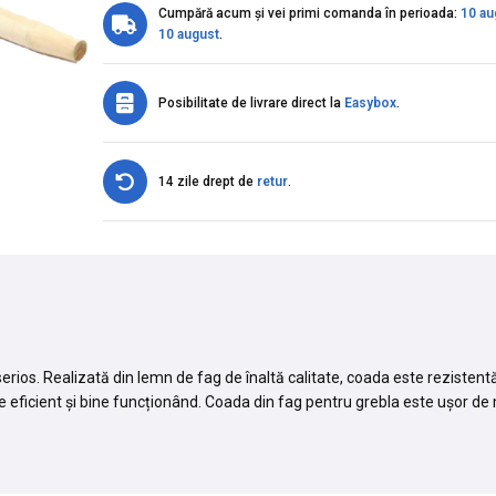
Cumpără acum și vei primi comanda în perioada:
10 au
10 august
.
Posibilitate de livrare direct la
Easybox
.
14 zile drept de
retur
.
erios. Realizată din lemn de fag de înaltă calitate, coada este rezistentă
ație eficient și bine funcționând. Coada din fag pentru grebla este ușor d