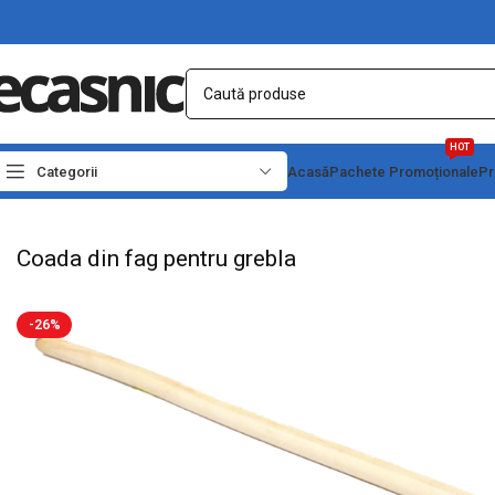
HOT
Categorii
Acasă
Pachete Promoționale
Pr
Prima pagină
Fără categorie
Coada din fag pentru grebla
Coada din fag pentru grebla
-26%