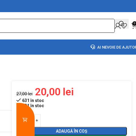
0
AI NEVOIE DE AJUTO
20,00
lei
27,00
lei
631 în stoc
631 în stoc
ADAUGĂ ÎN COȘ