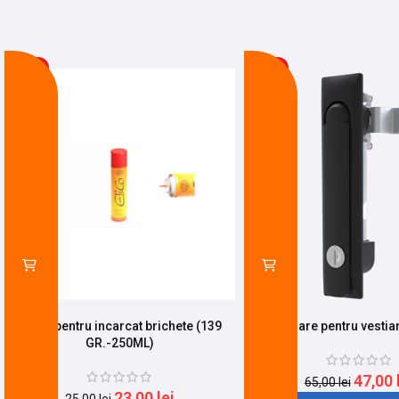
-8%
-28%
Spray pentru incarcat brichete (139
Incuietoare pentru vestia
GR.-250ML)
47,00
65,00
lei
23,00
lei