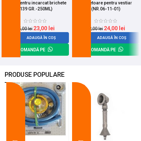
Spray pentru incarcat brichete
Incuietoare pentru vestiar
(139 GR.-250ML)
(NR.06-11-01)
23,00
lei
24,00
lei
25,00
lei
32,00
lei
ADAUGĂ ÎN COȘ
ADAUGĂ ÎN COȘ
COMANDĂ PE
COMANDĂ PE
PRODUSE POPULARE
-18%
-10%