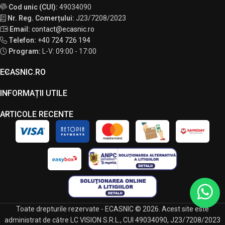
Cod unic (CUI):
49034090
Nr. Reg. Comerțului:
J23/7208/2023
Email:
contact@ecasnic.ro
Telefon:
+40 724 726 194
Program:
L-V: 09:00 - 17:00
ECASNIC.RO
INFORMAȚII UTILE
ARTICOLE RECENTE
Toate drepturile rezervate - ECASNIC © 2026. Acest site este
administrat de către LC VISION S.R.L., CUI 49034090, J23/7208/2023