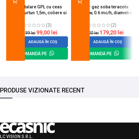
Kit instalare GPL cu ceas
Arzator gaz soba teracota
butelie, furtun 1,5m, coliere si
A600, 6 kw, 0.6 mc/h, diametru
cheie de strangere
90 mm
(3)
(2)
99,00
lei
179,20
lei
120,99
lei
200,00
lei
ADAUGĂ ÎN COȘ
ADAUGĂ ÎN COȘ
COMANDĂ PE
COMANDĂ PE
PRODUSE VIZIONATE RECENT
LC VISION S.R.L.