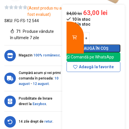
(Acest produs nu a
63,00
lei
84,00
lei
fost evaluat)
10 în stoc
SKU:
FG-FS-12 544
10 în stoc
71
Produse vândute
în ultimele 7 zile
ADAUGĂ ÎN COȘ
Magazin
100% românesc
.
Comandă pe WhatsApp
Adaugă la favorite
Cumpără acum și vei primi
comanda în perioada:
10
august
-
12 august
.
Posibilitate de livrare
direct la
Easybox
.
14 zile drept de
retur
.