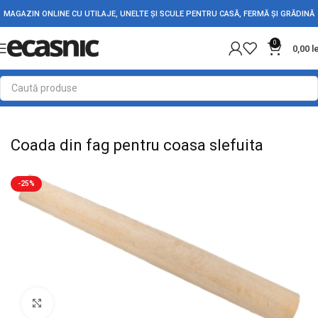
MAGAZIN ONLINE CU UTILAJE, UNELTE ȘI SCULE PENTRU CASĂ, FERMĂ ȘI GRĂDINĂ
0
0,00
l
Prima pagină
Fără categorie
Coada din fag pentru coasa slefuita
-25%
Mărește imaginea