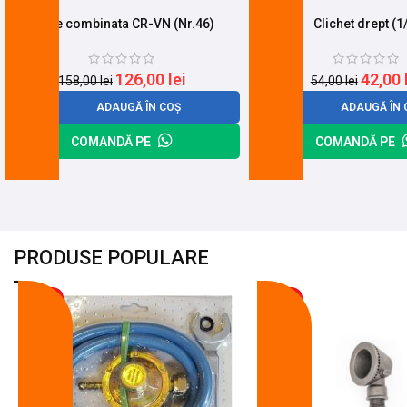
Cheie combinata CR-VN (Nr.46)
Clichet drept (1
126,00
lei
42,00
158,00
lei
54,00
lei
ADAUGĂ ÎN COȘ
ADAUGĂ ÎN 
COMANDĂ PE
COMANDĂ PE
PRODUSE POPULARE
-18%
-10%