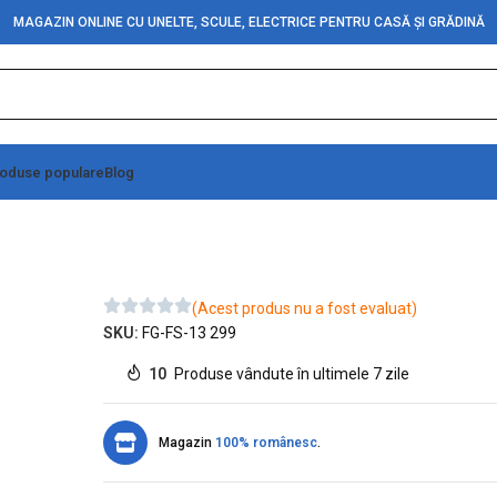
MAGAZIN ONLINE CU UNELTE, SCULE, ELECTRICE PENTRU CASĂ ȘI GRĂDINĂ
oduse populare
Blog
opic (1/2)
(Acest produs nu a fost evaluat)
SKU:
FG-FS-13 299
10
Produse vândute în ultimele 7 zile
Magazin
100% românesc
.