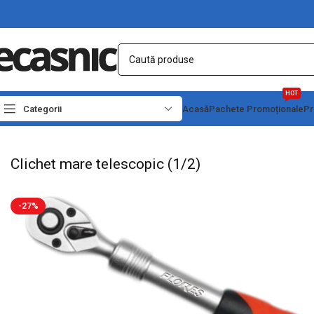
HOT
Categorii
Acasă
Pachete Promoționale
Pr
Prima pagină
Scule - Unelte
Chei, capete tubulare si truse
Clichet mare telesc
Clichet mare telescopic (1/2)
-27%