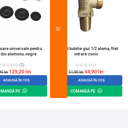
toare universale pentru
Robinet butelie gaz 1/2 alama, filet
S
 din aluminiu, negre
intrare conic
(3)
129,20
lei
44,90
lei
90
lei
51,90
lei
ADAUGĂ ÎN COȘ
ADAUGĂ ÎN COȘ
OMANDĂ PE
COMANDĂ PE