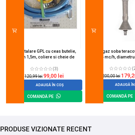
Kit instalare GPL cu ceas butelie,
Arzator gaz soba teracot
furtun 1,5m, coliere si cheie de
0.6 mc/h, diametr
strangere
(
(3)
179,
99,00
lei
200,00
lei
120,99
lei
ADAUGĂ ÎN
ADAUGĂ ÎN COȘ
COMANDĂ PE
COMANDĂ PE
PRODUSE VIZIONATE RECENT