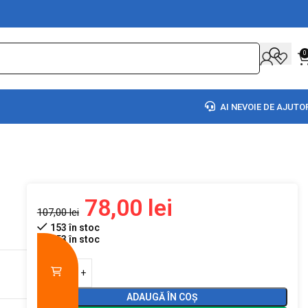
0
AI NEVOIE DE AJUTO
78,00
lei
107,00
lei
153 în stoc
153 în stoc
ADAUGĂ ÎN COȘ