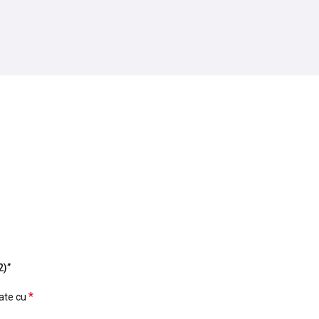
2)”
*
cate cu