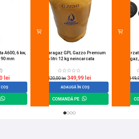
a A600, 6 kw,
Butelie aragaz GPL Gazzo Premium
Set 4 arza
u 90 mm
26 litri 12 kg neincarcata
aragaz,
2)
20
lei
349,99
lei
420,00
lei
149,
 COȘ
ADAUGĂ ÎN COȘ
COMANDĂ PE
C