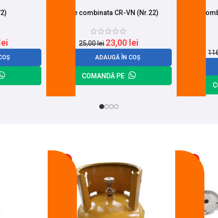
/2)
Cheie combinata CR-VN (Nr.22)
Cheie combi
lei
23,00
lei
25,00
lei
11
COȘ
ADAUGĂ ÎN COȘ
COMANDĂ PE
C
-17%
-14%