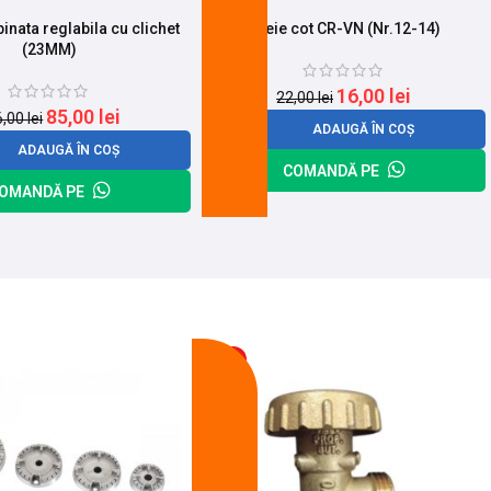
nata reglabila cu clichet
Cheie cot CR-VN (Nr.12-14)
(23MM)
16,00
lei
22,00
lei
85,00
lei
6,00
lei
ADAUGĂ ÎN COȘ
ADAUGĂ ÎN COȘ
COMANDĂ PE
OMANDĂ PE
-13%