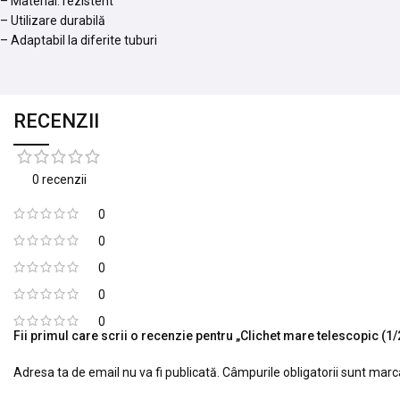
– Material: rezistent
– Utilizare durabilă
– Adaptabil la diferite tuburi
RECENZII
0 recenzii
0
0
0
0
0
Fii primul care scrii o recenzie pentru „Clichet mare telescopic (1/
Adresa ta de email nu va fi publicată.
Câmpurile obligatorii sunt mar