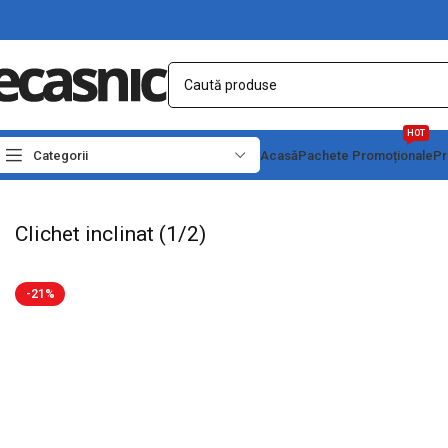
HOT
Categorii
Acasă
Pachete Promoționale
Pr
Prima pagină
Scule - Unelte
Chei, capete tubulare si truse
Clichet inclinat (1/2
Clichet inclinat (1/2)
-21%