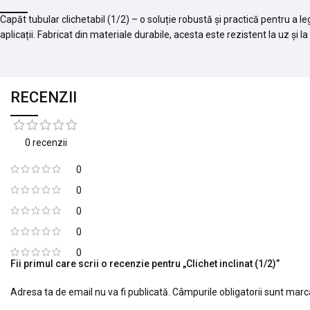
Capăt tubular clichetabil (1/2) – o soluție robustă și practică pentru a le
aplicații. Fabricat din materiale durabile, acesta este rezistent la uz și l
RECENZII
0 recenzii
0
0
0
0
0
Fii primul care scrii o recenzie pentru „Clichet inclinat (1/2)”
Adresa ta de email nu va fi publicată.
Câmpurile obligatorii sunt mar