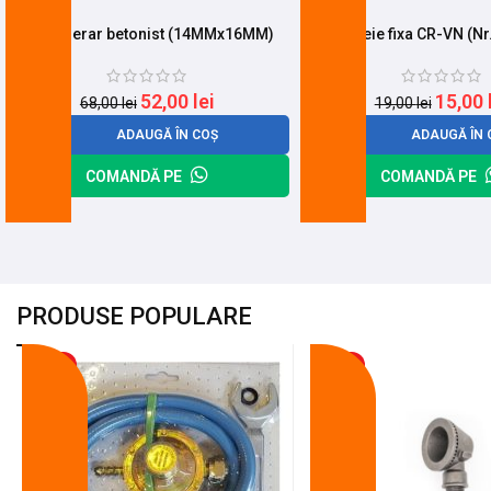
Cheie fierar betonist (14MMx16MM)
Cheie fixa CR-VN (Nr
52,00
lei
15,00
68,00
lei
19,00
lei
ADAUGĂ ÎN COȘ
ADAUGĂ ÎN 
COMANDĂ PE
COMANDĂ PE
PRODUSE POPULARE
-18%
-10%