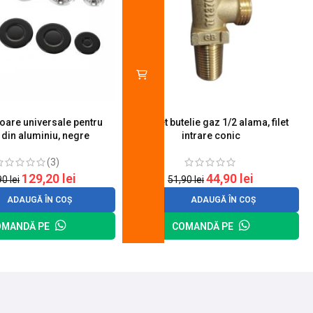
toare universale pentru
Robinet butelie gaz 1/2 alama, filet
S
 din aluminiu, negre
intrare conic
(3)
129,20
lei
44,90
lei
90
lei
51,90
lei
ADAUGĂ ÎN COȘ
ADAUGĂ ÎN COȘ
OMANDĂ PE
COMANDĂ PE