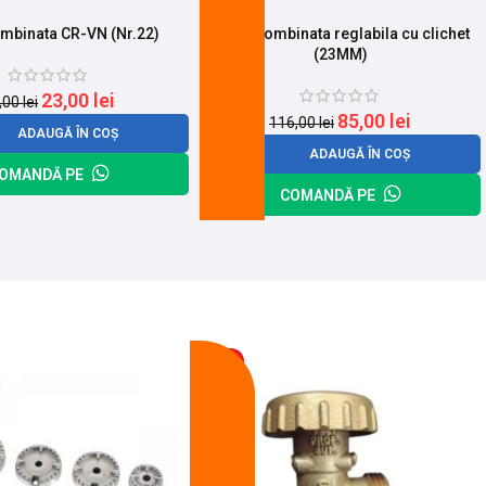
mbinata CR-VN (Nr.22)
Cheie combinata reglabila cu clichet
(23MM)
23,00
lei
,00
lei
85,00
lei
116,00
lei
ADAUGĂ ÎN COȘ
ADAUGĂ ÎN COȘ
OMANDĂ PE
COMANDĂ PE
-13%