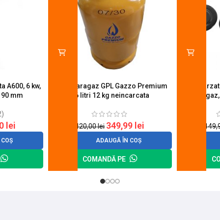
a A600, 6 kw,
Butelie aragaz GPL Gazzo Premium
Set 4 arza
u 90 mm
26 litri 12 kg neincarcata
aragaz,
2)
20
lei
349,99
lei
420,00
lei
149,
 COȘ
ADAUGĂ ÎN COȘ
COMANDĂ PE
C