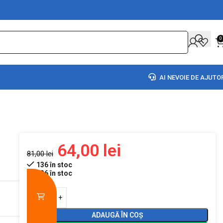
0
AI NEVOIE DE AJUTO
64,00
lei
81,00
lei
136 în stoc
136 în stoc
ADAUGĂ ÎN COȘ