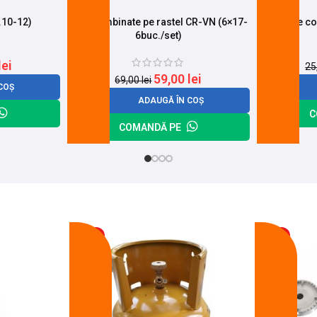
.10-12)
Chei combinate pe rastel CR-VN (6×17-
Cheie co
6buc./set)
lei
25
59,00
lei
69,00
lei
COȘ
ADAUGĂ ÎN COȘ
C
COMANDĂ PE
-17%
-14%