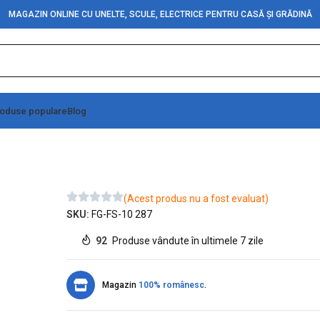
MAGAZIN ONLINE CU UNELTE, SCULE, ELECTRICE PENTRU CASĂ ȘI GRĂDINĂ
oduse populare
Blog
)
(Acest produs nu a fost evaluat)
SKU:
FG-FS-10 287
92
Produse vândute în ultimele 7 zile
Magazin
100% românesc
.