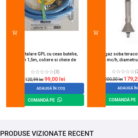
Kit instalare GPL cu ceas butelie,
Arzator gaz soba teracot
furtun 1,5m, coliere si cheie de
0.6 mc/h, diametr
strangere
(
(3)
179,
99,00
lei
200,00
lei
120,99
lei
ADAUGĂ ÎN
ADAUGĂ ÎN COȘ
COMANDĂ PE
COMANDĂ PE
PRODUSE VIZIONATE RECENT