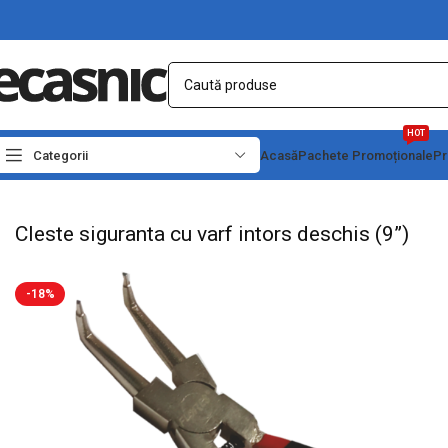
HOT
Categorii
Acasă
Pachete Promoționale
Pr
Prima pagină
Scule - Unelte
Clesti & Patenti
Cleste siguranta cu varf intors de
Cleste siguranta cu varf intors deschis (9”)
-18%