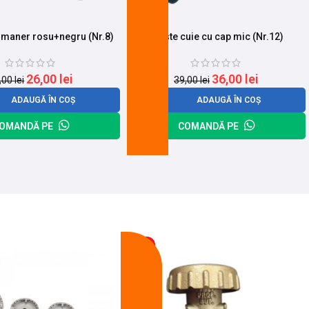
u maner rosu+negru (Nr.8)
Cleste cuie cu cap mic (Nr.12)
26,00
lei
36,00
lei
,00
lei
39,00
lei
ADAUGĂ ÎN COȘ
ADAUGĂ ÎN COȘ
OMANDĂ PE
COMANDĂ PE
-13%