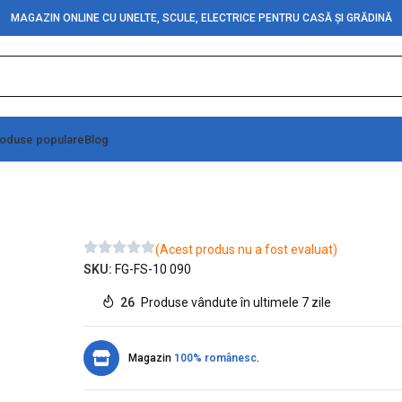
MAGAZIN ONLINE CU UNELTE, SCULE, ELECTRICE PENTRU CASĂ ȘI GRĂDINĂ
oduse populare
Blog
schis (9”)
(Acest produs nu a fost evaluat)
SKU:
FG-FS-10 090
26
Produse vândute în ultimele 7 zile
Magazin
100% românesc
.