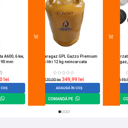
a A600, 6 kw,
Butelie aragaz GPL Gazzo Premium
Set 4 arza
u 90 mm
26 litri 12 kg neincarcata
aragaz,
2)
20
lei
349,99
lei
420,00
lei
149,
 COȘ
ADAUGĂ ÎN COȘ
COMANDĂ PE
C