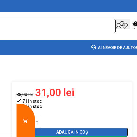
0
AI NEVOIE DE AJUTO
31,00
lei
38,00
lei
71 în stoc
71 în stoc
ADAUGĂ ÎN COȘ