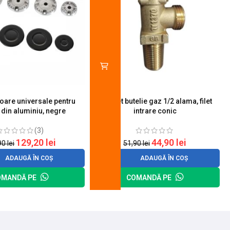
toare universale pentru
Robinet butelie gaz 1/2 alama, filet
S
 din aluminiu, negre
intrare conic
(3)
129,20
lei
44,90
lei
90
lei
51,90
lei
ADAUGĂ ÎN COȘ
ADAUGĂ ÎN COȘ
OMANDĂ PE
COMANDĂ PE