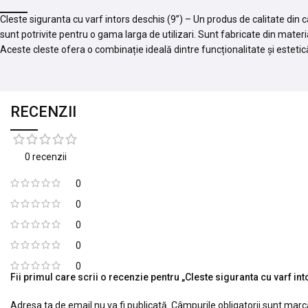
Cleste siguranta cu varf intors deschis (9”) – Un produs de calitate din 
sunt potrivite pentru o gama larga de utilizari. Sunt fabricate din materi
Aceste cleste ofera o combinație ideală dintre funcționalitate și estetic
RECENZII
0 recenzii
0
0
0
0
0
Fii primul care scrii o recenzie pentru „Cleste siguranta cu varf int
Adresa ta de email nu va fi publicată.
Câmpurile obligatorii sunt mar