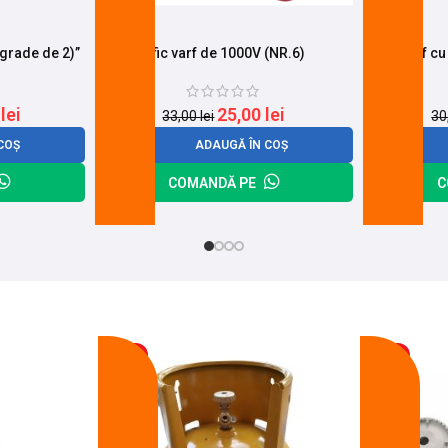
 grade de 2)”
Sfic varf de 1000V (NR.6)
Sfic varf c
0
lei
25,00
lei
33,00
lei
30
COȘ
ADAUGĂ ÎN COȘ
COMANDĂ PE
C
-17%
-14%