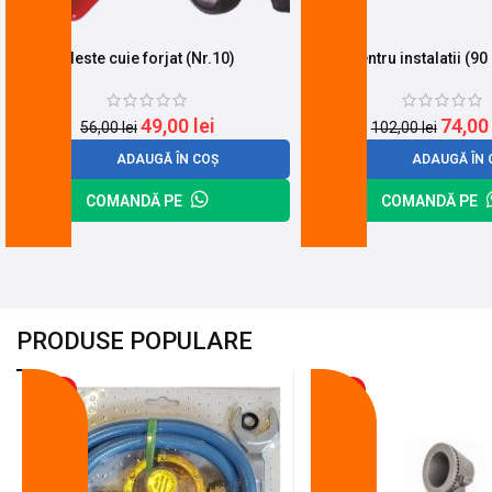
Cleste cuie forjat (Nr.10)
Mops pentru instalatii (90
49,00
lei
74,0
56,00
lei
102,00
lei
ADAUGĂ ÎN COȘ
ADAUGĂ ÎN 
COMANDĂ PE
COMANDĂ PE
PRODUSE POPULARE
-18%
-10%