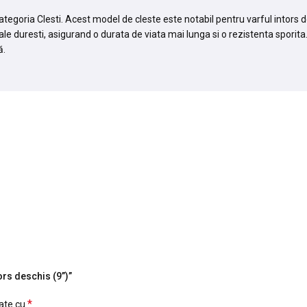
categoria Clesti. Acest model de cleste este notabil pentru varful intors
ale duresti, asigurand o durata de viata mai lunga si o rezistenta sporita
ă.
ors deschis (9”)”
*
cate cu