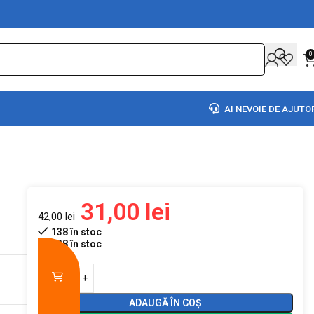
0
AI NEVOIE DE AJUTO
31,00
lei
42,00
lei
138 în stoc
138 în stoc
ADAUGĂ ÎN COȘ