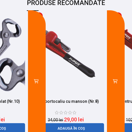
PRODUSE RECOMANDATE
-15%
-27%
lat (Nr.10)
Mops portocaliu cu manson (Nr.8)
Mops pentru 
lei
29,00
lei
34,00
lei
10
COȘ
ADAUGĂ ÎN COȘ