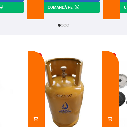
COMANDĂ PE
C
-17%
-14%