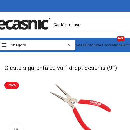
HOT
Categorii
Acasă
Pachete Promoționale
Pr
Prima pagină
Scule - Unelte
Clesti & Patenti
Cleste siguranta cu varf drept des
Cleste siguranta cu varf drept deschis (9”)
-26%