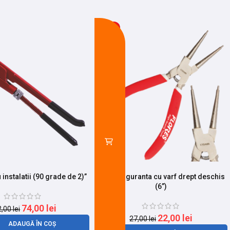
-19%
instalatii (90 grade de 2)”
Cleste siguranta cu varf drept deschis
(6”)
74,00
lei
2,00
lei
22,00
lei
27,00
lei
ADAUGĂ ÎN COȘ