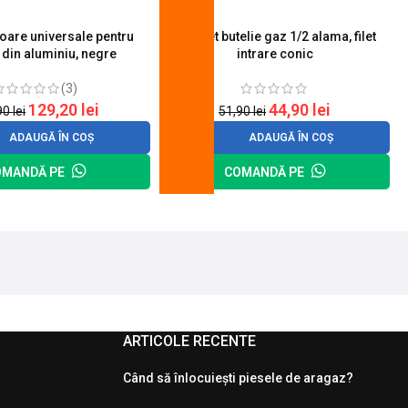
toare universale pentru
Robinet butelie gaz 1/2 alama, filet
S
 din aluminiu, negre
intrare conic
(3)
129,20
lei
44,90
lei
90
lei
51,90
lei
ADAUGĂ ÎN COȘ
ADAUGĂ ÎN COȘ
OMANDĂ PE
COMANDĂ PE
ARTICOLE RECENTE
Când să înlocuiești piesele de aragaz?