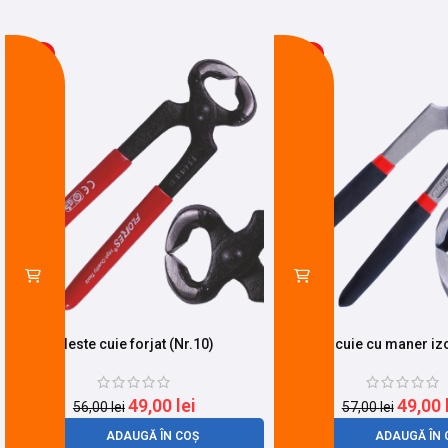
-13%
-14%
Cleste cuie forjat (Nr.10)
Cleste cuie cu maner izo
49,00
lei
49,00
56,00
lei
57,00
lei
ADAUGĂ ÎN COȘ
ADAUGĂ ÎN 