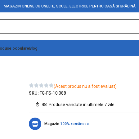
MAGAZIN ONLINE CU UNELTE, SCULE, ELECTRICE PENTRU CASĂ ȘI GRĂDINĂ
oduse populare
Blog
chis (9”)
(Acest produs nu a fost evaluat)
SKU:
FG-FS-10 088
48
Produse vândute în ultimele 7 zile
Magazin
100% românesc
.