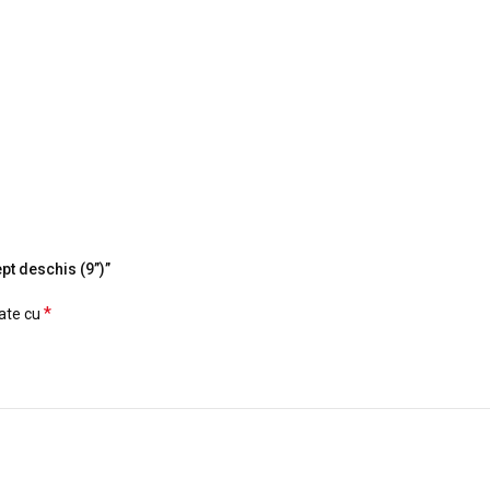
ept deschis (9”)”
*
cate cu