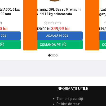
a A600, 6 kw,
Butelie aragaz GPL Gazzo Premium
Set 4 arza
u 90 mm
26 litri 12 kg neincarcata
aragaz,
2)
20
lei
349,99
lei
420,00
lei
149,
 COȘ
ADAUGĂ ÎN COȘ
COMANDĂ PE
C
INFORMAȚII UTILE
Termeni și condiții
Politica de retur