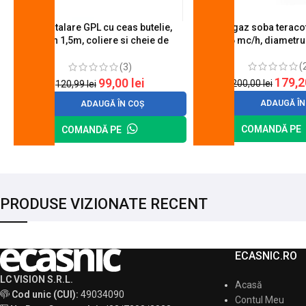
Kit instalare GPL cu ceas butelie,
Arzator gaz soba teracot
furtun 1,5m, coliere si cheie de
0.6 mc/h, diametr
strangere
(
(3)
179,
99,00
lei
200,00
lei
120,99
lei
ADAUGĂ ÎN
ADAUGĂ ÎN COȘ
COMANDĂ PE
COMANDĂ PE
PRODUSE VIZIONATE RECENT
ECASNIC.RO
LC VISION S.R.L.
Acasă
Cod unic (CUI):
49034090
Contul Meu