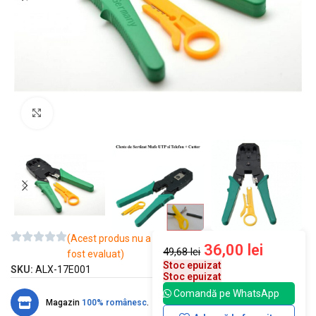
Mărește imaginea
(Acest produs nu a
36,00
lei
49,68
lei
fost evaluat)
Stoc epuizat
SKU:
ALX-17E001
Stoc epuizat
Comandă pe WhatsApp
Magazin
100% românesc
.