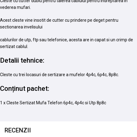
Cleste cu cutter dublu pentru taierea cablului pentru indreptarea in
vederea mufari.
Acest cleste vine insotit de cutter cu prindere pe deget pentru
sectionarea invelisului
cablurilor de utp, ftp sau telefonice, acesta are in capat si un crimp de
sertizat cablul.
Detalii tehnice:
Cleste cu trei locasuri de sertizare a mufelor 4p4c, 6p4c, 8p8c.
Conținut pachet:
1 x Cleste Sertizat Mufa Telefon 6p4c, 4p4c si Utp 8p8c
RECENZII