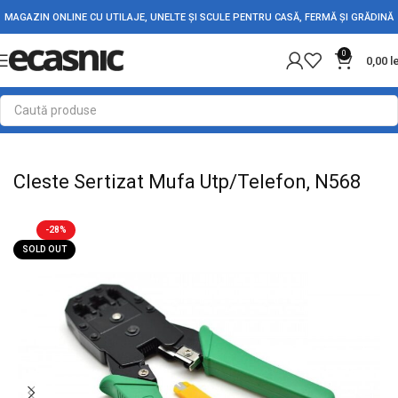
MAGAZIN ONLINE CU UTILAJE, UNELTE ȘI SCULE PENTRU CASĂ, FERMĂ ȘI GRĂDINĂ
0
0,00
l
Prima pagină
Scule - Unelte
Clesti Sertizare & Compresie
Cleste Sertizat Mufa Utp/Telefon, N568
-28%
SOLD OUT