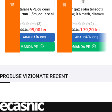
Kit instalare GPL cu ceas
Arzator gaz soba teracota
butelie, furtun 1,5m, coliere si
A600, 6 kw, 0.6 mc/h, diametru
cheie de strangere
90 mm
(3)
(2)
99,00
lei
179,20
lei
120,99
lei
200,00
lei
ADAUGĂ ÎN COȘ
ADAUGĂ ÎN COȘ
COMANDĂ PE
COMANDĂ PE
PRODUSE VIZIONATE RECENT