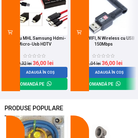
KIT Cablu MHL Samsung Hdmi-
Antena WIFI, N Wireless cu USB
Micro-Usb HDTV
150Mbps
36,00
lei
36,00
lei
49,32
lei
41,04
lei
ADAUGĂ ÎN COȘ
ADAUGĂ ÎN COȘ
COMANDĂ PE
COMANDĂ PE
PRODUSE POPULARE
-18%
-10%