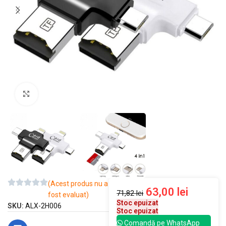
Mărește imaginea
(Acest produs nu a
63,00
lei
71,82
lei
fost evaluat)
Stoc epuizat
SKU:
ALX-2H006
Stoc epuizat
Comandă pe WhatsApp