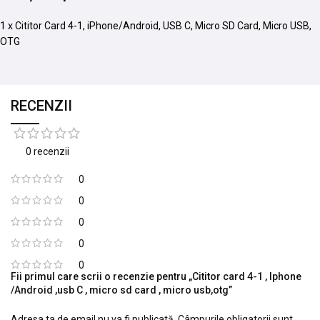
1 x Cititor Card 4-1, iPhone/Android, USB C, Micro SD Card, Micro USB,
OTG
RECENZII
0 recenzii
0
0
0
0
0
Fii primul care scrii o recenzie pentru „Cititor card 4-1 , Iphone
/Android ,usb C , micro sd card , micro usb,otg”
Adresa ta de email nu va fi publicată.
Câmpurile obligatorii sunt