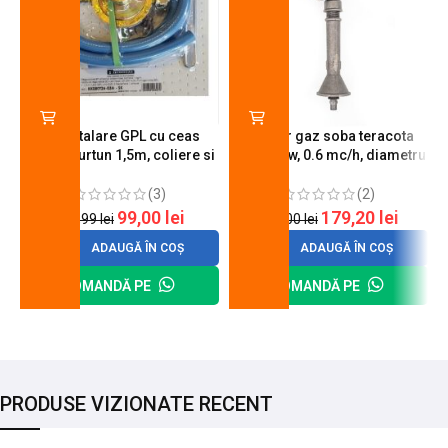
Kit instalare GPL cu ceas
Arzator gaz soba teracota
butelie, furtun 1,5m, coliere si
A600, 6 kw, 0.6 mc/h, diametru
cheie de strangere
90 mm
(3)
(2)
99,00
lei
179,20
lei
120,99
lei
200,00
lei
ADAUGĂ ÎN COȘ
ADAUGĂ ÎN COȘ
COMANDĂ PE
COMANDĂ PE
PRODUSE VIZIONATE RECENT