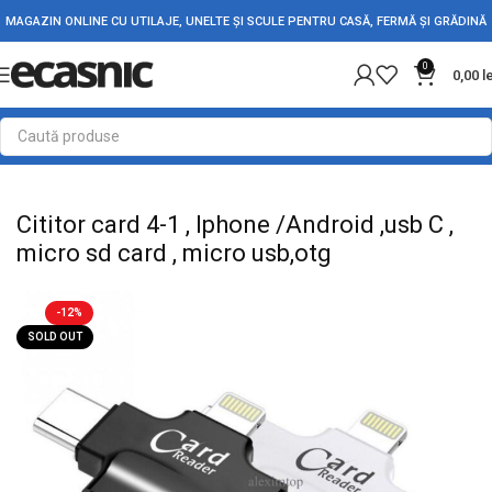
MAGAZIN ONLINE CU UTILAJE, UNELTE ȘI SCULE PENTRU CASĂ, FERMĂ ȘI GRĂDINĂ
0
0,00
l
Prima pagină
Electrice
Accesorii PC-Laptop-Telefon
Cititor card 4-1 , Iphone /Android ,usb C ,
micro sd card , micro usb,otg
-12%
SOLD OUT