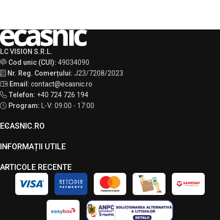
LC VISION S.R.L.
Cod unic (CUI):
49034090
Nr. Reg. Comerțului:
J23/7208/2023
Email:
contact@ecasnic.ro
Telefon:
+40 724 726 194
Program:
L-V: 09:00 - 17:00
ECASNIC.RO
INFORMAȚII UTILE
ARTICOLE RECENTE