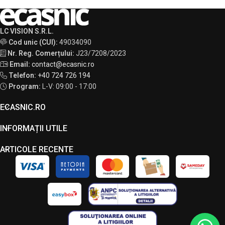
LC VISION S.R.L.
Cod unic (CUI):
49034090
Nr. Reg. Comerțului:
J23/7208/2023
Email:
contact@ecasnic.ro
Telefon:
+40 724 726 194
Program:
L-V: 09:00 - 17:00
ECASNIC.RO
INFORMAȚII UTILE
ARTICOLE RECENTE