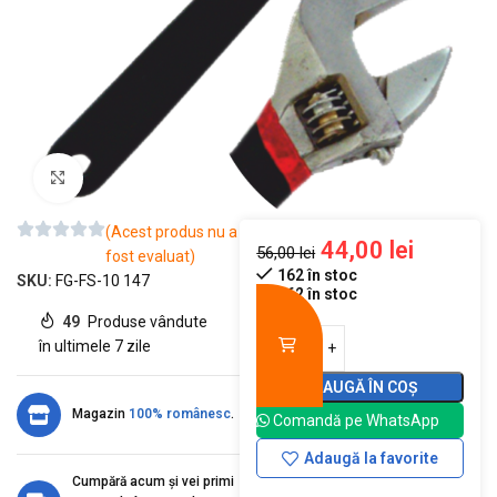
Mărește imaginea
(Acest produs nu a
44,00
lei
56,00
lei
fost evaluat)
162 în stoc
SKU:
FG-FS-10 147
162 în stoc
49
Produse vândute
în ultimele 7 zile
ADAUGĂ ÎN COȘ
Magazin
100% românesc
.
Comandă pe WhatsApp
Adaugă la favorite
Cumpără acum și vei primi