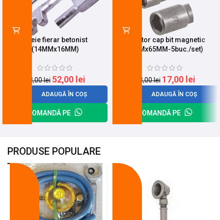
Cheie fierar betonist
Adaptor cap bit magnetic
(14MMx16MM)
(8MMx65MM-5buc./set)
52,00
lei
17,00
lei
68,00
lei
23,00
lei
ADAUGĂ ÎN COȘ
ADAUGĂ ÎN COȘ
COMANDĂ PE
COMANDĂ PE
PRODUSE POPULARE
-18%
-10%