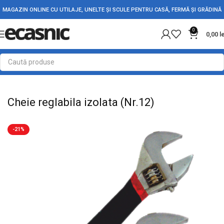
MAGAZIN ONLINE CU UTILAJE, UNELTE ȘI SCULE PENTRU CASĂ, FERMĂ ȘI GRĂDINĂ
0
0,00
l
Prima pagină
Scule - Unelte
Chei, capete tubulare si truse
Cheie reglabila izolata (Nr.12)
-21%