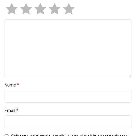
*
Nume
*
Email