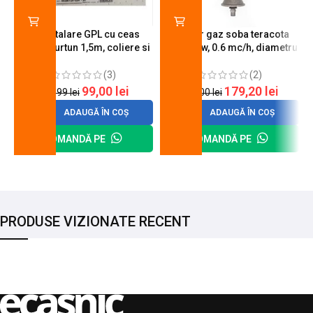
Kit instalare GPL cu ceas
Arzator gaz soba teracota
butelie, furtun 1,5m, coliere si
A600, 6 kw, 0.6 mc/h, diametru
cheie de strangere
90 mm
(3)
(2)
99,00
lei
179,20
lei
120,99
lei
200,00
lei
ADAUGĂ ÎN COȘ
ADAUGĂ ÎN COȘ
COMANDĂ PE
COMANDĂ PE
PRODUSE VIZIONATE RECENT