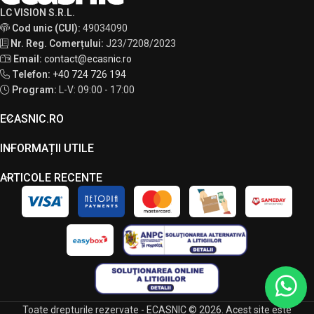
LC VISION S.R.L.
Cod unic (CUI):
49034090
Nr. Reg. Comerțului:
J23/7208/2023
Email:
contact@ecasnic.ro
Telefon:
+40 724 726 194
Program:
L-V: 09:00 - 17:00
ECASNIC.RO
INFORMAȚII UTILE
ARTICOLE RECENTE
Toate drepturile rezervate - ECASNIC © 2026. Acest site este