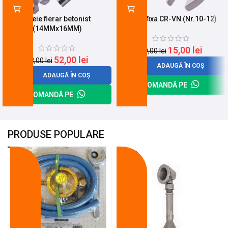
Cheie fierar betonist
Cheie fixa CR-VN (Nr.10-12)
(14MMx16MM)
15,00
lei
19,00
lei
52,00
lei
68,00
lei
ADAUGĂ ÎN COȘ
ADAUGĂ ÎN COȘ
COMANDĂ PE
COMANDĂ PE
PRODUSE POPULARE
-18%
-10%