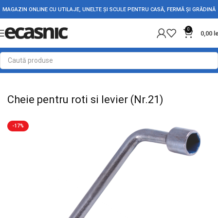
MAGAZIN ONLINE CU UTILAJE, UNELTE ȘI SCULE PENTRU CASĂ, FERMĂ ȘI GRĂDINĂ
0
0,00
l
Prima pagină
Scule - Unelte
Chei, capete tubulare si truse
Cheie pentru roti si levier (Nr.21)
-17%