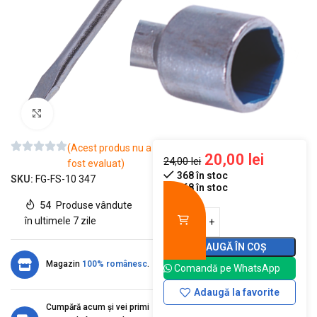
Mărește imaginea
(Acest produs nu a
20,00
lei
24,00
lei
fost evaluat)
368 în stoc
SKU:
FG-FS-10 347
368 în stoc
54
Produse vândute
în ultimele 7 zile
ADAUGĂ ÎN COȘ
Magazin
100% românesc
.
Comandă pe WhatsApp
Adaugă la favorite
Cumpără acum și vei primi