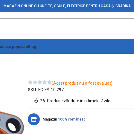
MAGAZIN ONLINE CU UNELTE, SCULE, ELECTRICE PENTRU CASĂ ȘI GRĂDINĂ
oduse populare
Blog
 (ZH26 x 3 buc./set)
(Acest produs nu a fost evaluat)
SKU:
FG-FS-10 297
26
Produse vândute în ultimele 7 zile
Magazin
100% românesc
.