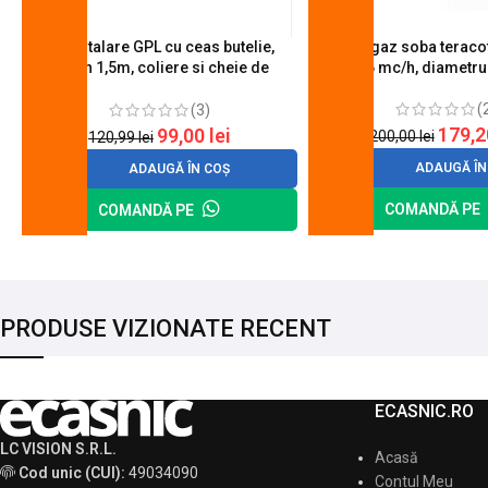
Kit instalare GPL cu ceas butelie,
Arzator gaz soba teracot
furtun 1,5m, coliere si cheie de
0.6 mc/h, diametr
strangere
(
(3)
179,
99,00
lei
200,00
lei
120,99
lei
ADAUGĂ ÎN
ADAUGĂ ÎN COȘ
COMANDĂ PE
COMANDĂ PE
PRODUSE VIZIONATE RECENT
ECASNIC.RO
LC VISION S.R.L.
Acasă
Cod unic (CUI):
49034090
Contul Meu