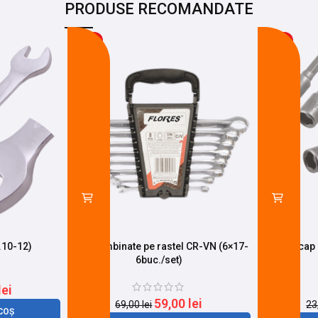
PRODUSE RECOMANDATE
-14%
-26%
.10-12)
Chei combinate pe rastel CR-VN (6×17-
Adaptor cap
6buc./set)
lei
59,00
lei
69,00
lei
23
COȘ