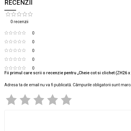
RECENZII
0 recenzii
0
0
0
0
0
Fii primul care scrii o recenzie pentru „Cheie cot si clichet (ZH26 x 
Adresa ta de email nu va fi publicată.
Câmpurile obligatorii sunt mar