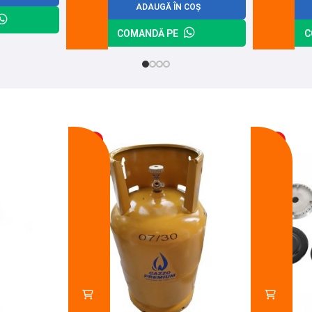
ADAUGĂ ÎN COȘ
COMANDĂ PE
C
-17%
-14%