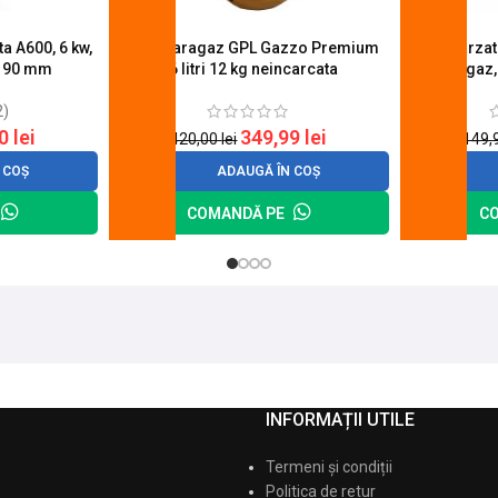
a A600, 6 kw,
Butelie aragaz GPL Gazzo Premium
Set 4 arza
u 90 mm
26 litri 12 kg neincarcata
aragaz,
2)
20
lei
349,99
lei
420,00
lei
149,
 COȘ
ADAUGĂ ÎN COȘ
COMANDĂ PE
C
INFORMAȚII UTILE
Termeni și condiții
Politica de retur