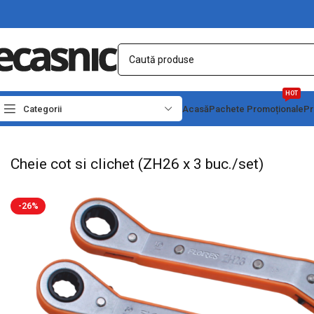
HOT
Categorii
Acasă
Pachete Promoționale
Pr
Prima pagină
Scule - Unelte
Chei, capete tubulare si truse
Cheie cot si clichet
Cheie cot si clichet (ZH26 x 3 buc./set)
-26%