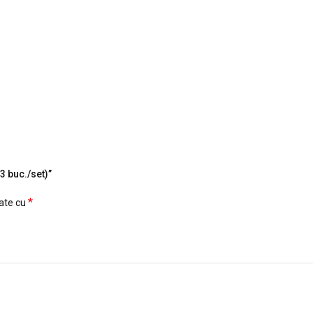
3 buc./set)”
*
cate cu