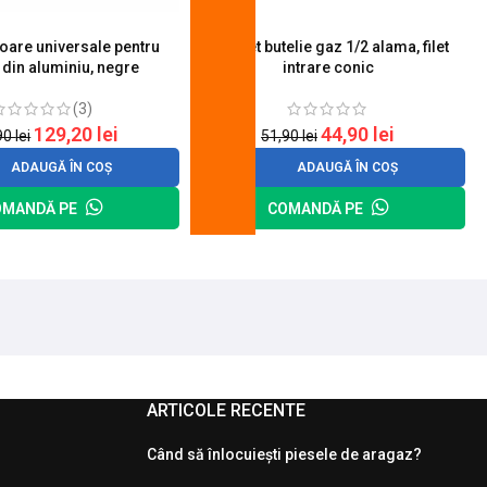
toare universale pentru
Robinet butelie gaz 1/2 alama, filet
S
 din aluminiu, negre
intrare conic
(3)
129,20
lei
44,90
lei
90
lei
51,90
lei
ADAUGĂ ÎN COȘ
ADAUGĂ ÎN COȘ
OMANDĂ PE
COMANDĂ PE
ARTICOLE RECENTE
Când să înlocuiești piesele de aragaz?