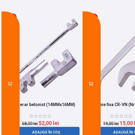
-24%
-21%
Cheie fierar betonist (14MMx16MM)
Cheie fixa CR-VN (Nr
52,00
lei
15,00
68,00
lei
19,00
lei
ADAUGĂ ÎN COȘ
ADAUGĂ ÎN 