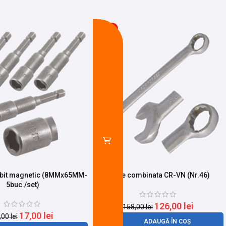
-20%
 bit magnetic (8MMx65MM-
Cheie combinata CR-VN (Nr.46)
5buc./set)
126,00
lei
158,00
lei
17,00
lei
,00
lei
ADAUGĂ ÎN COȘ