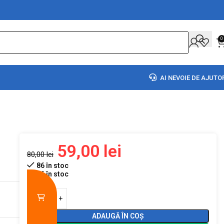
0
AI NEVOIE DE AJUTO
59,00
lei
80,00
lei
86 în stoc
86 în stoc
ADAUGĂ ÎN COȘ