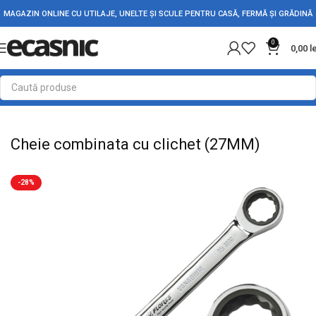
MAGAZIN ONLINE CU UTILAJE, UNELTE ȘI SCULE PENTRU CASĂ, FERMĂ ȘI GRĂDINĂ
0
0,00
l
Prima pagină
Scule - Unelte
Chei, capete tubulare si truse
Cheie combinata cu clichet (27MM)
-28%