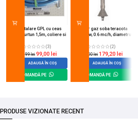
Kit instalare GPL cu ceas
Arzator gaz soba teracota
butelie, furtun 1,5m, coliere si
A600, 6 kw, 0.6 mc/h, diametru
cheie de strangere
90 mm
(3)
(2)
99,00
lei
179,20
lei
120,99
lei
200,00
lei
ADAUGĂ ÎN COȘ
ADAUGĂ ÎN COȘ
COMANDĂ PE
COMANDĂ PE
PRODUSE VIZIONATE RECENT