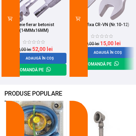
Cheie fierar betonist
Cheie fixa CR-VN (Nr.10-12)
(14MMx16MM)
15,00
lei
19,00
lei
52,00
lei
68,00
lei
ADAUGĂ ÎN COȘ
ADAUGĂ ÎN COȘ
COMANDĂ PE
COMANDĂ PE
PRODUSE POPULARE
-18%
-10%