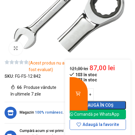
Mărește imaginea
(Acest produs nu a
87,00
lei
121,00
lei
fost evaluat)
103 în stoc
SKU:
FG-FS-12 842
103 în stoc
66
Produse vândute
în ultimele 7 zile
ADAUGĂ ÎN COȘ
Magazin
100% românesc
.
Comandă pe WhatsApp
Adaugă la favorite
Cumpără acum și vei primi