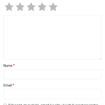
*
Nume
*
Email