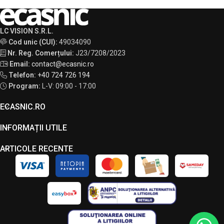
LC VISION S.R.L.
Cod unic (CUI):
49034090
Nr. Reg. Comerțului:
J23/7208/2023
Email:
contact@ecasnic.ro
Telefon:
+40 724 726 194
Program:
L-V: 09:00 - 17:00
ECASNIC.RO
INFORMAȚII UTILE
ARTICOLE RECENTE